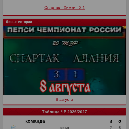
Спартак - Химки - 3:1
День в истории
8 августа
Таблица ЧР 2026/2027
команда
и
о
зенит
2
6