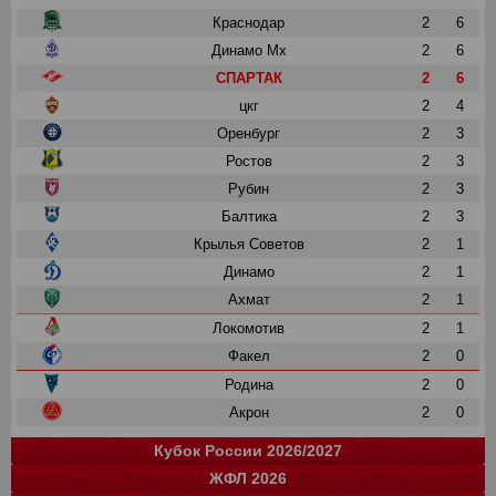
Краснодар
2
6
Динамо Мх
2
6
СПАРТАК
2
6
цкг
2
4
Оренбург
2
3
Ростов
2
3
Рубин
2
3
Балтика
2
3
Крылья Советов
2
1
Динамо
2
1
Ахмат
2
1
Локомотив
2
1
Факел
2
0
Родина
2
0
Акрон
2
0
Кубок России 2026/2027
ЖФЛ 2026
Группа "A"
Группа "B"
Группа "C"
Группа "D"
и
и
и
и
о
о
о
о