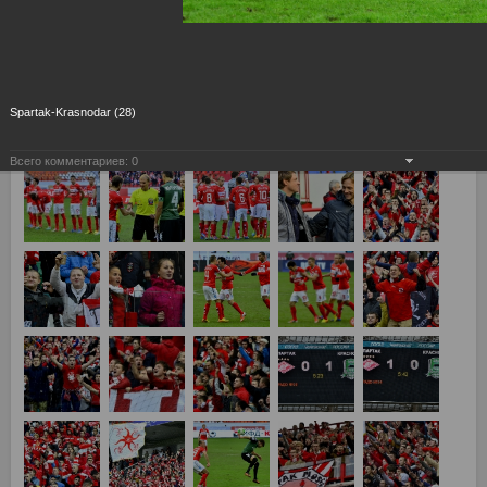
Спартак (Москва) – Краснодар (Краснодар) – 3:2 Голы: 1:0
Хурадо (Макгиди) (4). 1:1 Перейра (16). 2:1 Мовсисян
(Макгиди) (27). 3:1 Хурадо (Мовсисян, Макгиди) (31). 3:2
Исаэл (68)
Spartak-Krasnodar (28)
Всего комментариев:
0