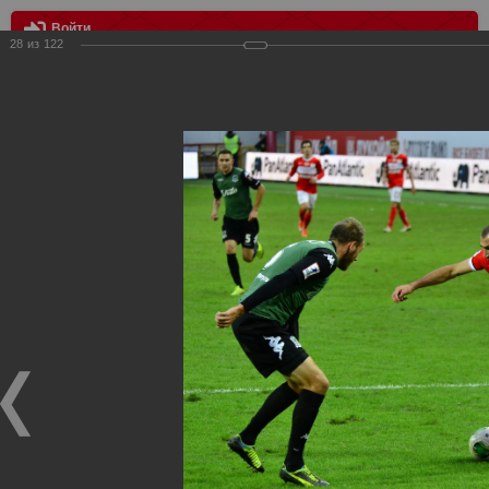
Войти
28
из
122
МЕНЮ
Спартак (Москва) – Краснодар (Краснодар) – 3:2
Главная
>
Фотографии с матчей Спартака, Сборной
Росиии
>
ФК Спартак
>
Сезон 2013/2014
>
Спартак (Москва)
– Краснодар (Краснодар) – 3:2
Уважаемые посетители нашего сайта!
Если у Вас есть фото с матчей
Спартака
, высылайте нам
на
почту
мы обязательно разместим их в этом разделе.
Спартак (Москва) – Краснодар (Краснодар) – 3:2
26.09.2013