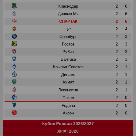
Краснодар
2
6
Динамо Мх
2
6
СПАРТАК
2
6
цкг
2
4
Оренбург
2
3
Ростов
2
3
Рубин
2
3
Балтика
2
3
Крылья Советов
2
1
Динамо
2
1
Ахмат
2
1
Локомотив
2
1
Факел
2
0
Родина
2
0
Акрон
2
0
Кубок России 2026/2027
ЖФЛ 2026
Группа "A"
Группа "B"
Группа "C"
Группа "D"
и
и
и
и
о
о
о
о