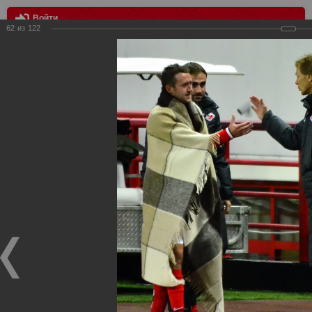
Войти
62
из
122
МЕНЮ
Спартак (Москва) – Краснодар (Краснодар) – 3:2
Главная
>
Фотографии с матчей Спартака, Сборной
Росиии
>
ФК Спартак
>
Сезон 2013/2014
>
Спартак (Москва)
– Краснодар (Краснодар) – 3:2
Уважаемые посетители нашего сайта!
Если у Вас есть фото с матчей
Спартака
, высылайте нам
на
почту
мы обязательно разместим их в этом разделе.
Спартак (Москва) – Краснодар (Краснодар) – 3:2
26.09.2013