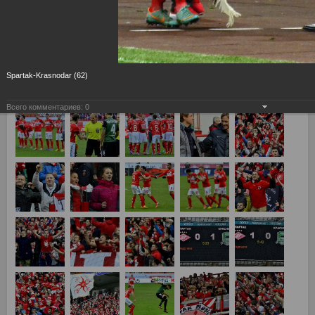
Спартак (Москва) – Краснодар (Краснодар) – 3:2 Голы: 1:0
Хурадо (Макгиди) (4). 1:1 Перейра (16). 2:1 Мовсисян
(Макгиди) (27). 3:1 Хурадо (Мовсисян, Макгиди) (31). 3:2
Исаэл (68)
Spartak-Krasnodar (62)
Всего комментариев:
0