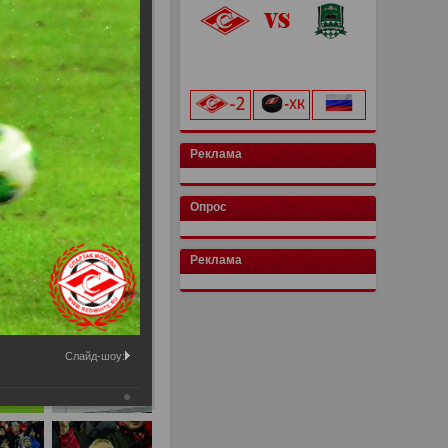
«Лукойл Арена»
начало матча в 20:00
Реклама
Опрос
Реклама
Слайд-шоу: