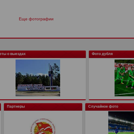
Еще фотографии
еты о выездах
Фото дубля
Партнеры
Случайное фото