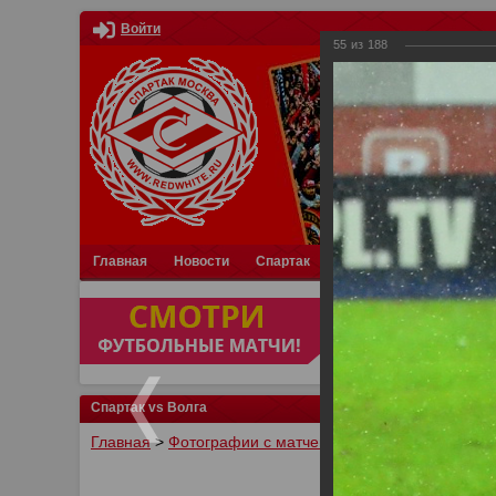
Войти
55
из
188
Главная
Новости
Спартак
Турниры
Фотки
О
Спартак vs Волга
Главная
>
Фотографии с матчей Спартака, Сборной Р
У