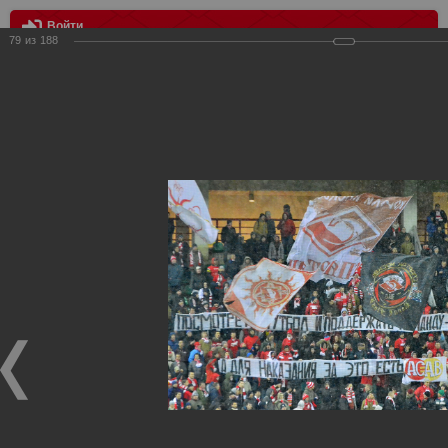
Войти
79
из
188
МЕНЮ
Спартак vs Волга
Главная
>
Фотографии с матчей Спартака, Сборной
Росиии
>
ФК Спартак
>
Сезон 2013/2014
>
Спартак vs Волга
Уважаемые посетители нашего сайта!
Если у Вас есть фото с матчей
Спартака
, высылайте нам
на
почту
мы обязательно разместим их в этом разделе.
Спартак vs Волга
01.12.2013