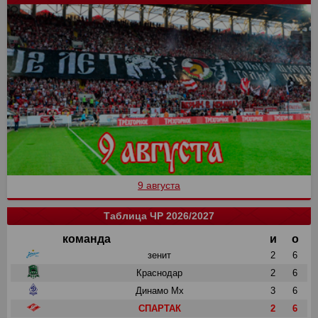
9 августа
Таблица ЧР 2026/2027
команда
и
о
зенит
2
6
Краснодар
2
6
Динамо Мх
3
6
СПАРТАК
2
6