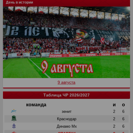
День в истории
9 августа
Таблица ЧР 2026/2027
команда
и
о
зенит
2
6
Краснодар
2
6
Динамо Мх
2
6