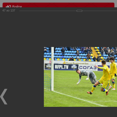
Войти
47
из
137
МЕНЮ
Ростов - Спартак 0:1
Главная
>
Фотографии с матчей Спартака, Сборной
Росиии
>
ФК Спартак
>
Сезон 2013/2014
>
Ростов - Спартак
0:1
Уважаемые посетители нашего сайта!
Если у Вас есть фото с матчей
Спартака
, высылайте нам
на
почту
мы обязательно разместим их в этом разделе.
Ростов - Спартак 0:1
08.12.2013