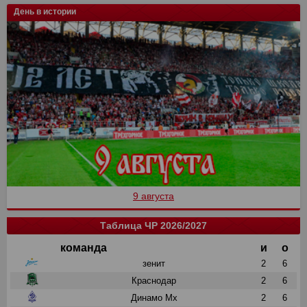
День в истории
9 августа
Таблица ЧР 2026/2027
команда
и
о
зенит
2
6
Краснодар
2
6
Динамо Мх
2
6