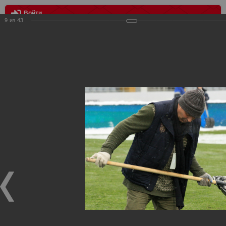
Войти
9
из
43
МЕНЮ
Урал Екатеринбург - Спартак Москва 2:0
Главная
>
Фотографии с матчей Спартака, Сборной
Росиии
>
ФК Спартак
>
Сезон 2014/2015
>
Урал
Екатеринбург - Спартак Москва 2:0
Уважаемые посетители нашего сайта!
Если у Вас есть фото с матчей
Спартака
, высылайте нам
на
почту
мы обязательно разместим их в этом разделе.
Урал Екатеринбург - Спартак Москва 2:0
19.10.2014