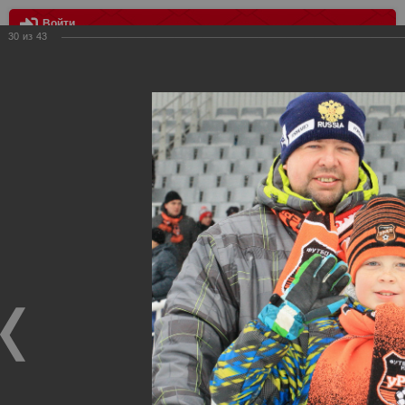
Войти
30
из
43
МЕНЮ
Урал Екатеринбург - Спартак Москва 2:0
Главная
>
Фотографии с матчей Спартака, Сборной
Росиии
>
ФК Спартак
>
Сезон 2014/2015
>
Урал
Екатеринбург - Спартак Москва 2:0
Уважаемые посетители нашего сайта!
Если у Вас есть фото с матчей
Спартака
, высылайте нам
на
почту
мы обязательно разместим их в этом разделе.
Урал Екатеринбург - Спартак Москва 2:0
19.10.2014