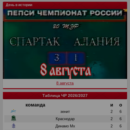
День в истории
8 августа
Таблица ЧР 2026/2027
команда
и
о
зенит
2
6
Краснодар
2
6
Динамо Мх
2
6