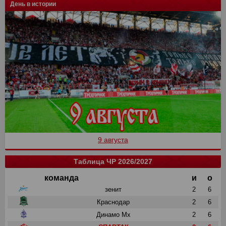
День в истории
9 августа
Таблица ЧР 2026/2027
команда
и
о
зенит
2
6
Краснодар
2
6
Динамо Мх
2
6