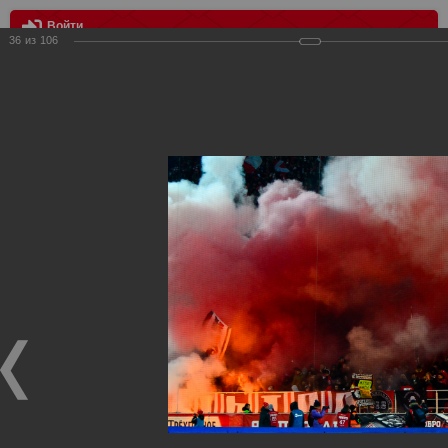
Войти
36
из
106
МЕНЮ
Спартак Москва - Арсенал Тула 2:0
Главная
>
Фотографии с матчей Спартака, Сборной
Росиии
>
ФК Спартак
>
Сезон 2014/2015
>
Спартак Москва -
Арсенал Тула 2:0
Уважаемые посетители нашего сайта!
Если у Вас есть фото с матчей
Спартака
, высылайте нам
на
почту
мы обязательно разместим их в этом разделе.
Спартак Москва - Арсенал Тула 2:0
09.11.2014