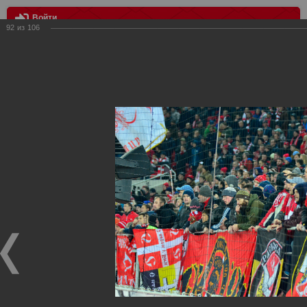
Войти
92
из
106
МЕНЮ
Спартак Москва - Арсенал Тула 2:0
Главная
>
Фотографии с матчей Спартака, Сборной
Росиии
>
ФК Спартак
>
Сезон 2014/2015
>
Спартак Москва -
Арсенал Тула 2:0
Уважаемые посетители нашего сайта!
Если у Вас есть фото с матчей
Спартака
, высылайте нам
на
почту
мы обязательно разместим их в этом разделе.
Спартак Москва - Арсенал Тула 2:0
09.11.2014