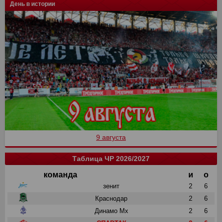
День в истории
9 августа
Таблица ЧР 2026/2027
команда
и
о
зенит
2
6
Краснодар
2
6
Динамо Мх
2
6