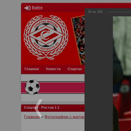
Войти
24
из
155
Главная
Новости
Спартак
Турниры
Фотки
О
Спартак - Ростов 1:1
Главная
>
Фотографии с матчей Спартака, Сборной Р
У