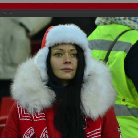
тчеты
Видео
Фанату
Стадионы
О футболе
КБ Форум
осиии
>
ФК Спартак
>
Сезон 2014/2015
>
Спартак - Ростов 1:1
важаемые посетители нашего сайта!