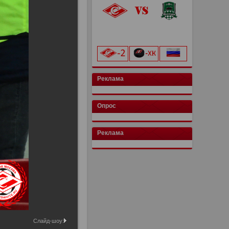
«Лукойл Арена»
начало матча в 20:00
Реклама
Опрос
Реклама
Слайд-шоу: