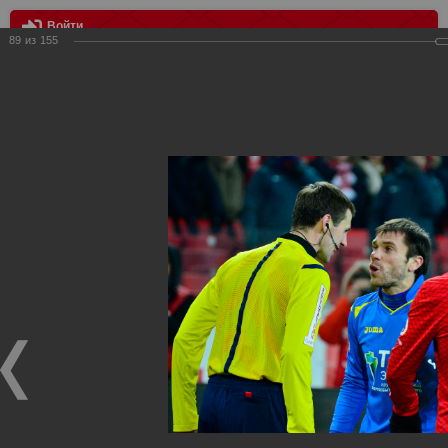
Войти
89
из
155
МЕНЮ
Спартак - Ростов 1:1
Главная
>
Фотографии с матчей Спартака, Сборной
Росиии
>
ФК Спартак
>
Сезон 2014/2015
>
Спартак - Ростов
1:1
Уважаемые посетители нашего сайта!
Если у Вас есть фото с матчей
Спартака
, высылайте нам
на
почту
мы обязательно разместим их в этом разделе.
Спартак - Ростов 1:1
04.12.2014