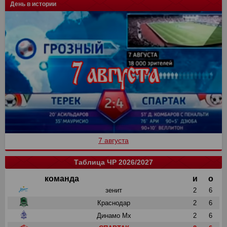
День в истории
7 августа
Таблица ЧР 2026/2027
команда
и
о
зенит
2
6
Краснодар
2
6
Динамо Мх
2
6