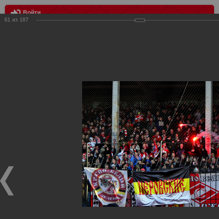
Войти
61
из
187
МЕНЮ
Арсенал Тула - Спартак Москва 1:0
Главная
>
Фотографии с матчей Спартака, Сборной
Росиии
>
ФК Спартак
>
Сезон 2014/2015
>
Арсенал Тула -
Спартак Москва 1:0
Уважаемые посетители нашего сайта!
Если у Вас есть фото с матчей
Спартака
, высылайте нам
на
почту
мы обязательно разместим их в этом разделе.
Арсенал Тула - Спартак Москва 1:0
10.04.2015