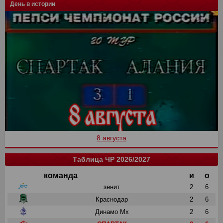
День в истории
8 августа
Таблица ЧР 2026/2027
команда
и
о
зенит
2
6
Краснодар
2
6
Динамо Мх
2
6