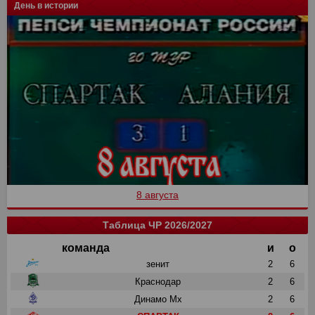
День в истории
8 августа
Таблица ЧР 2026/2027
команда
и
о
зенит
2
6
Краснодар
2
6
Динамо Мх
2
6