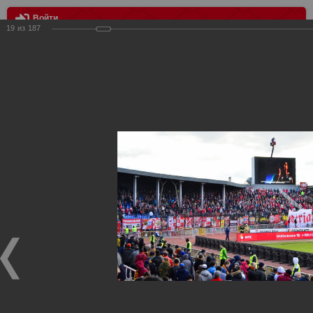
Войти
19
из
187
МЕНЮ
Арсенал Тула - Спартак Москва 1:0
Главная
>
Фотографии с матчей Спартака, Сборной
Росиии
>
ФК Спартак
>
Сезон 2014/2015
>
Арсенал Тула -
Спартак Москва 1:0
Уважаемые посетители нашего сайта!
Если у Вас есть фото с матчей
Спартака
, высылайте нам
на
почту
мы обязательно разместим их в этом разделе.
Арсенал Тула - Спартак Москва 1:0
10.04.2015