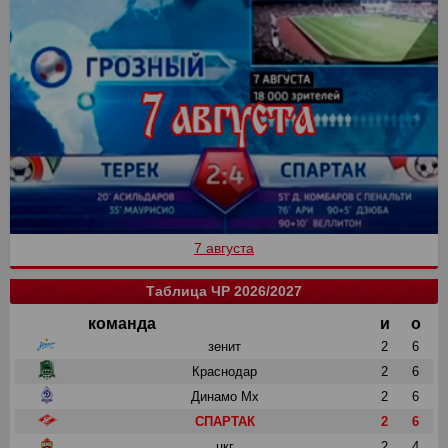
7 августа
Таблица ЧР 2026/2027
команда
и
о
зенит
2
6
Краснодар
2
6
Динамо Мх
2
6
СПАРТАК
2
6
цкг
2
4