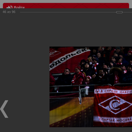
Войти
46
из
96
МЕНЮ
Лига Европы. Спартак Москва - Атлетик Бильбао 1:3
Главная
>
Фотографии с матчей Спартака, Сборной
Росиии
>
ФК Спартак
>
Сезон 2017/2018
>
Лига Европы.
Спартак Москва - Атлетик Бильбао 1:3
Уважаемые посетители нашего сайта!
Если у Вас есть фото с матчей
Спартака
, высылайте нам
на
почту
мы обязательно разместим их в этом разделе.
Лига Европы. Спартак Москва - Атлетик Бильбао 1:3
16.02.2018