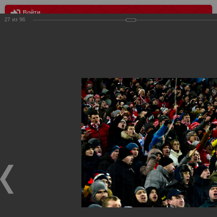
Войти
27
из
96
МЕНЮ
Лига Европы. Спартак Москва - Атлетик Бильбао 1:3
Главная
>
Фотографии с матчей Спартака, Сборной
Росиии
>
ФК Спартак
>
Сезон 2017/2018
>
Лига Европы.
Спартак Москва - Атлетик Бильбао 1:3
Уважаемые посетители нашего сайта!
Если у Вас есть фото с матчей
Спартака
, высылайте нам
на
почту
мы обязательно разместим их в этом разделе.
Лига Европы. Спартак Москва - Атлетик Бильбао 1:3
16.02.2018