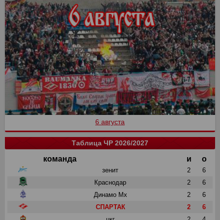
6 августа
Таблица ЧР 2026/2027
команда
и
о
зенит
2
6
Краснодар
2
6
Динамо Мх
2
6
СПАРТАК
2
6
цкг
2
4