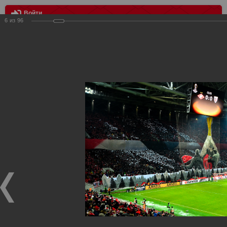
Войти
6
из
96
МЕНЮ
Лига Европы. Спартак Москва - Атлетик Бильбао 1:3
Главная
>
Фотографии с матчей Спартака, Сборной
Росиии
>
ФК Спартак
>
Сезон 2017/2018
>
Лига Европы.
Спартак Москва - Атлетик Бильбао 1:3
Уважаемые посетители нашего сайта!
Если у Вас есть фото с матчей
Спартака
, высылайте нам
на
почту
мы обязательно разместим их в этом разделе.
Лига Европы. Спартак Москва - Атлетик Бильбао 1:3
16.02.2018