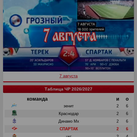
7 августа
Таблица ЧР 2026/2027
команда
и
о
зенит
2
6
Краснодар
2
6
Динамо Мх
2
6
СПАРТАК
2
6
цкг
2
4