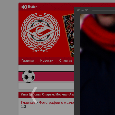
Войти
63
из
96
Главная
Новости
Спартак
Турниры
Фотки
О
Лига Европы. Спартак Москва - Атлетик Бильбао 1:3
Главная
>
Фотографии с матчей Спартака, Сборной Р
1:3