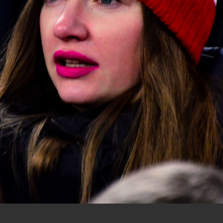
важаемые посетители нашего сайта!
нам на
почту
мы обязательно разместим их в этом разделе.
:3