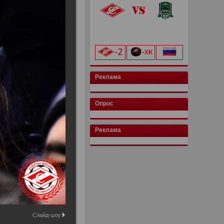
«Лукойл Арена»
начало матча в 20:00
Реклама
Опрос
Реклама
Слайд-шоу: