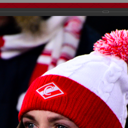
тчеты
Видео
Фанату
Стадионы
О футболе
КБ Форум
осиии
>
ФК Спартак
>
Сезон 2017/2018
>
Лига Европы. Спартак Моск