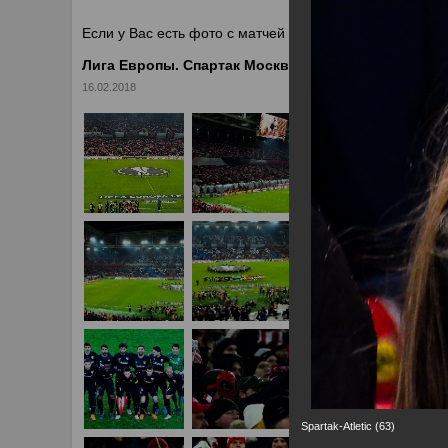
У
Если у Вас есть фото с матчей
Спартака
, высылайте 
Лига Европы. Спартак Москва - Атлетик Бильбао 1
16.02.2018
Spartak-Atletic (63)