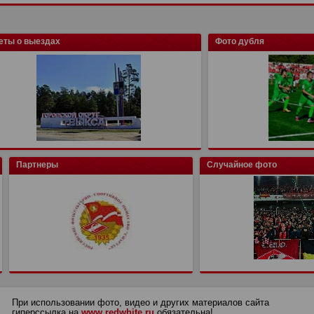
еты о выездах
Фото дубля
Партнеры
Случайное фото
При использовании фото, видео и других материалов сайта
гиперссылка на
www.redwhite.ru
обязательна!