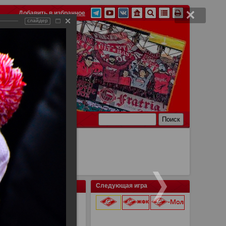
Добавить в избранное
слайдер
Ссылки
Связь
Следующая игра
ва - Атлетик Бильбао
9 августа 2026 г.