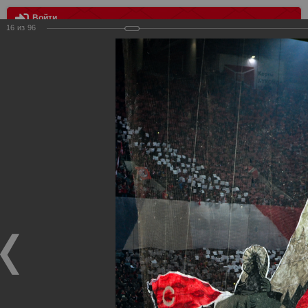
Войти
16
из
96
МЕНЮ
Лига Европы. Спартак Москва - Атлетик Бильбао 1:3
Главная
>
Фотографии с матчей Спартака, Сборной
Росиии
>
ФК Спартак
>
Сезон 2017/2018
>
Лига Европы.
Спартак Москва - Атлетик Бильбао 1:3
Уважаемые посетители нашего сайта!
Если у Вас есть фото с матчей
Спартака
, высылайте нам
на
почту
мы обязательно разместим их в этом разделе.
Лига Европы. Спартак Москва - Атлетик Бильбао 1:3
16.02.2018