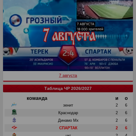
7 августа
Таблица ЧР 2026/2027
команда
и
о
зенит
2
6
Краснодар
2
6
Динамо Мх
2
6
СПАРТАК
2
6
цкг
2
4