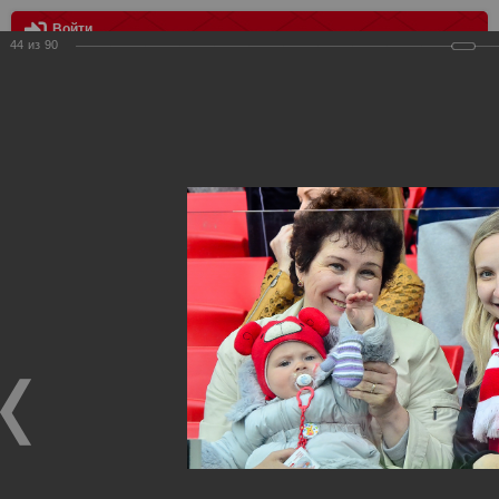
Войти
44
из
90
МЕНЮ
Спартак - цска 0:4
Главная
>
Фотографии с матчей Спартака, Сборной
Росиии
>
ФК Спартак
>
Сезон 2014/2015
>
Спартак - цска 0:4
Уважаемые посетители нашего сайта!
Если у Вас есть фото с матчей
Спартака
, высылайте нам
на
почту
мы обязательно разместим их в этом разделе.
Спартак - цска 0:4
17.05.2015