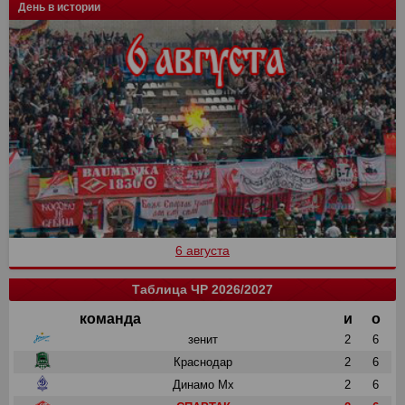
День в истории
6 августа
Таблица ЧР 2026/2027
команда
и
о
зенит
2
6
Краснодар
2
6
Динамо Мх
2
6