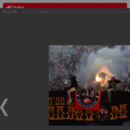
Войти
25
из
221
МЕНЮ
ФК Мордовия vs Спартак 2:1
Главная
>
Фотографии с матчей Спартака, Сборной
Росиии
>
ФК Спартак
>
Сезон 2012/2013
>
ФК Мордовия vs
Спартак 2:1
Уважаемые посетители нашего сайта!
Если у Вас есть фото с матчей
Спартака
, высылайте нам
на
почту
мы обязательно разместим их в этом разделе.
ФК Мордовия vs Спартак 2:1
03.05.2013