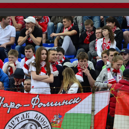
тчеты
Видео
Фанату
Стадионы
О футболе
КБ Форум
осиии
>
ФК Спартак
>
Сезон 2012/2013
>
ФК Мордовия vs Спартак 2
важаемые посетители нашего сайта!