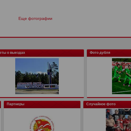
Еще фотографии
еты о выездах
Фото дубля
Партнеры
Случайное фото