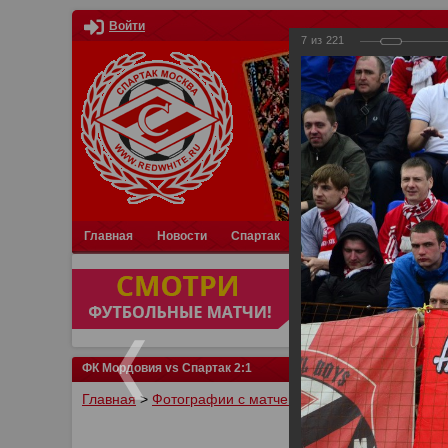
Войти
7
из
221
Главная
Новости
Спартак
Турниры
Фотки
О
ФК Мордовия vs Спартак 2:1
Главная
>
Фотографии с матчей Спартака, Сборной Р
У