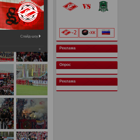
«Лукойл Арена»
начало матча в 20:00
Слайд-шоу:
Реклама
Опрос
Реклама