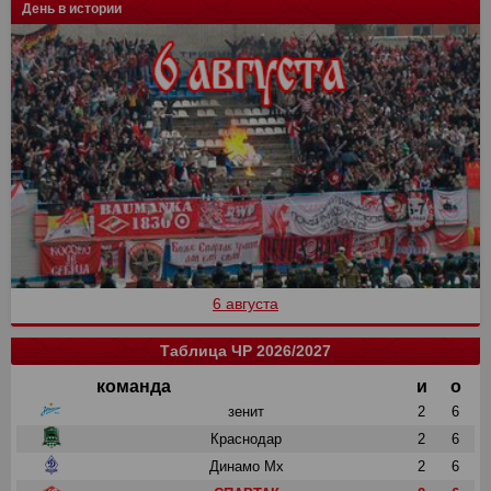
День в истории
6 августа
Таблица ЧР 2026/2027
команда
и
о
зенит
2
6
Краснодар
2
6
Динамо Мх
2
6