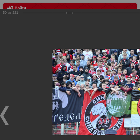
Войти
50
из
221
МЕНЮ
ФК Мордовия vs Спартак 2:1
Главная
>
Фотографии с матчей Спартака, Сборной
Росиии
>
ФК Спартак
>
Сезон 2012/2013
>
ФК Мордовия vs
Спартак 2:1
Уважаемые посетители нашего сайта!
Если у Вас есть фото с матчей
Спартака
, высылайте нам
на
почту
мы обязательно разместим их в этом разделе.
ФК Мордовия vs Спартак 2:1
03.05.2013