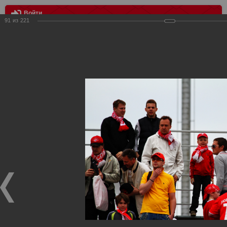
Войти
91
из
221
МЕНЮ
ФК Мордовия vs Спартак 2:1
Главная
>
Фотографии с матчей Спартака, Сборной
Росиии
>
ФК Спартак
>
Сезон 2012/2013
>
ФК Мордовия vs
Спартак 2:1
Уважаемые посетители нашего сайта!
Если у Вас есть фото с матчей
Спартака
, высылайте нам
на
почту
мы обязательно разместим их в этом разделе.
ФК Мордовия vs Спартак 2:1
03.05.2013