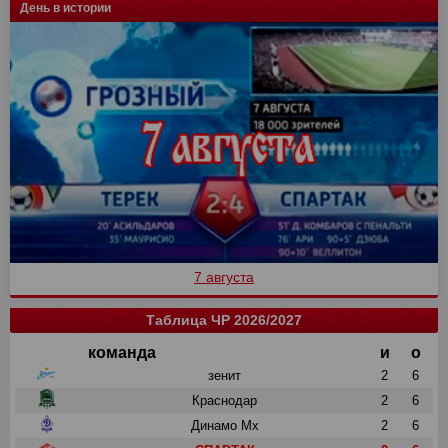
День в истории
7 августа
Таблица ЧР 2026/2027
команда
и
о
зенит
2
6
Краснодар
2
6
Динамо Мх
2
6