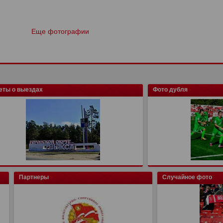
Еще фотографии
еты о выездах
Фото дубля
Партнеры
Случайное фото