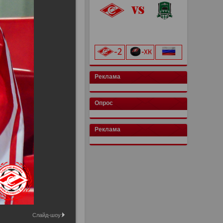
«Лукойл Арена»
начало матча в 20:00
Реклама
Опрос
Реклама
Слайд-шоу: