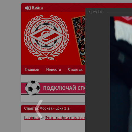
Войти
42
из
111
Главная
Новости
Спартак
Турниры
Фотки
О
Спартак Москва - цска 1:2
Главная
>
Фотографии с матчей Спартака, Сборной Р
У