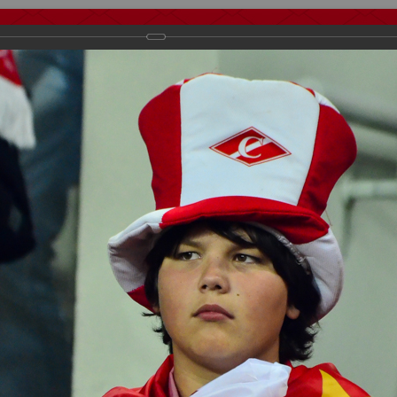
тчеты
Видео
Фанату
Стадионы
О футболе
КБ Форум
осиии
>
ФК Спартак
>
Сезон 2015/2016
>
Спартак Москва - цска 1:2
важаемые посетители нашего сайта!