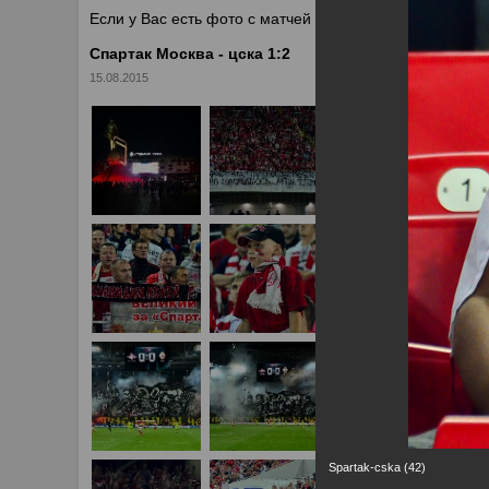
Если у Вас есть фото с матчей
Спартака
, высылайте 
Спартак Москва - цска 1:2
15.08.2015
Spartak-cska (42)