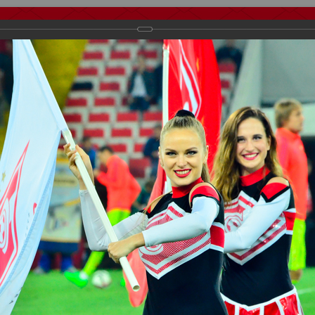
тчеты
Видео
Фанату
Стадионы
О футболе
КБ Форум
осиии
>
ФК Спартак
>
Сезон 2015/2016
>
Спартак Москва - цска 1:2
важаемые посетители нашего сайта!