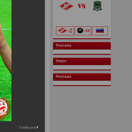
«Лукойл Арена»
начало матча в 20:00
Реклама
Опрос
Реклама
Слайд-шоу: