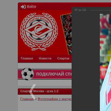
Войти
47
из
111
Главная
Новости
Спартак
Турниры
Фотки
О
Спартак Москва - цска 1:2
Главная
>
Фотографии с матчей Спартака, Сборной Р
У