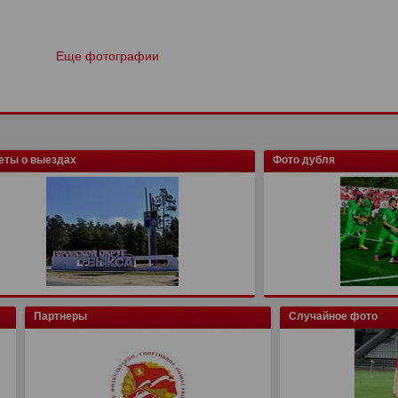
Еще фотографии
еты о выездах
Фото дубля
Партнеры
Случайное фото