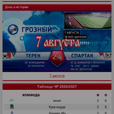
День в истории
7 августа
Таблица ЧР 2026/2027
команда
и
о
зенит
2
6
Краснодар
2
6
Динамо Мх
2
6