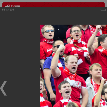
Войти
55
из
105
МЕНЮ
Амкар Пермь - Спартак Москва 1:3
Главная
>
Фотографии с матчей Спартака, Сборной
Росиии
>
ФК Спартак
>
Сезон 2015/2016
>
Амкар Пермь -
Спартак Москва 1:3
Уважаемые посетители нашего сайта!
Если у Вас есть фото с матчей
Спартака
, высылайте нам
на
почту
мы обязательно разместим их в этом разделе.
Амкар Пермь - Спартак Москва 1:3
23.08.2015