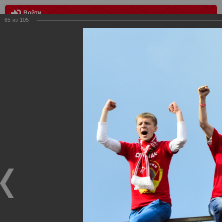
Войти
65
из
105
МЕНЮ
Амкар Пермь - Спартак Москва 1:3
Главная
>
Фотографии с матчей Спартака, Сборной
Росиии
>
ФК Спартак
>
Сезон 2015/2016
>
Амкар Пермь -
Спартак Москва 1:3
Уважаемые посетители нашего сайта!
Если у Вас есть фото с матчей
Спартака
, высылайте нам
на
почту
мы обязательно разместим их в этом разделе.
Амкар Пермь - Спартак Москва 1:3
23.08.2015