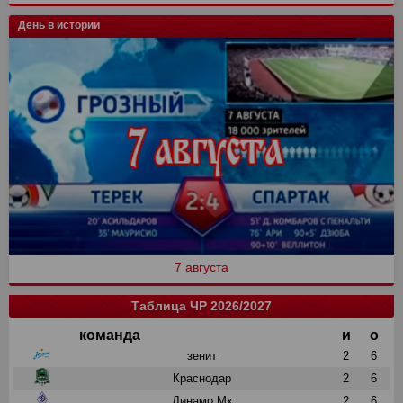
День в истории
7 августа
Таблица ЧР 2026/2027
команда
и
о
зенит
2
6
Краснодар
2
6
Динамо Мх
2
6