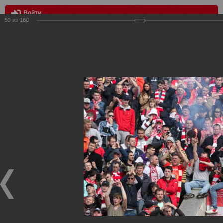
Войти
50
из
160
МЕНЮ
Тосно - Спартак 2:2
Главная
>
Фотографии с матчей Спартака, Сборной
Росиии
>
ФК Спартак
>
Сезон 2017/2018
>
Тосно - Спартак
2:2
Уважаемые посетители нашего сайта!
Если у Вас есть фото с матчей
Спартака
, высылайте нам
на
почту
мы обязательно разместим их в этом разделе.
Тосно - Спартак 2:2
17.09.2017