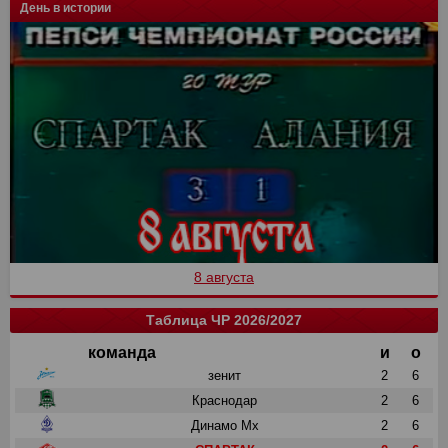
День в истории
8 августа
Таблица ЧР 2026/2027
команда
и
о
зенит
2
6
Краснодар
2
6
Динамо Мх
2
6