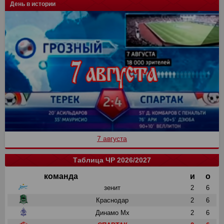
День в истории
7 августа
Таблица ЧР 2026/2027
команда
и
о
зенит
2
6
Краснодар
2
6
Динамо Мх
2
6