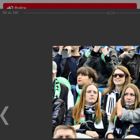
Войти
69
из
160
МЕНЮ
Тосно - Спартак 2:2
Главная
>
Фотографии с матчей Спартака, Сборной
Росиии
>
ФК Спартак
>
Сезон 2017/2018
>
Тосно - Спартак
2:2
Уважаемые посетители нашего сайта!
Если у Вас есть фото с матчей
Спартака
, высылайте нам
на
почту
мы обязательно разместим их в этом разделе.
Тосно - Спартак 2:2
17.09.2017