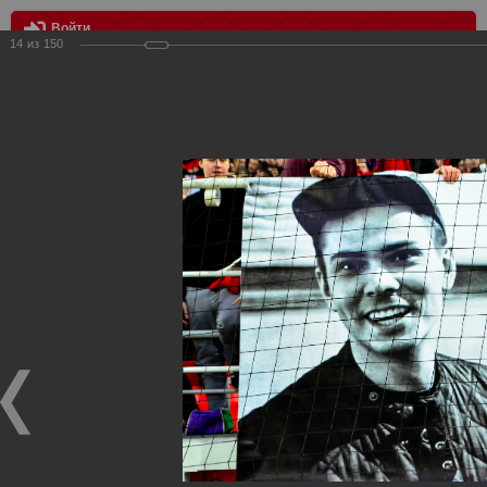
Войти
14
из
150
МЕНЮ
Спартак - Тосно 1:1 (4:5п)
Главная
>
Фотографии с матчей Спартака, Сборной
Росиии
>
ФК Спартак
>
Сезон 2017/2018
>
Спартак - Тосно
1:1 (4:5п)
Уважаемые посетители нашего сайта!
Если у Вас есть фото с матчей
Спартака
, высылайте нам
на
почту
мы обязательно разместим их в этом разделе.
Спартак - Тосно 1:1 (4:5п)
19.04.2018