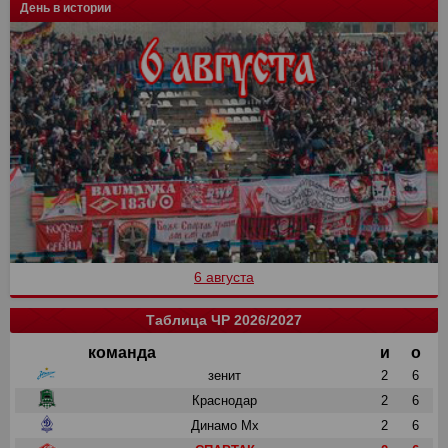
День в истории
6 августа
Таблица ЧР 2026/2027
команда
и
о
зенит
2
6
Краснодар
2
6
Динамо Мх
2
6