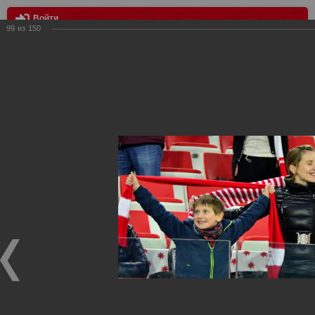
Войти
99
из
150
МЕНЮ
Спартак - Тосно 1:1 (4:5п)
Главная
>
Фотографии с матчей Спартака, Сборной
Росиии
>
ФК Спартак
>
Сезон 2017/2018
>
Спартак - Тосно
1:1 (4:5п)
Уважаемые посетители нашего сайта!
Если у Вас есть фото с матчей
Спартака
, высылайте нам
на
почту
мы обязательно разместим их в этом разделе.
Спартак - Тосно 1:1 (4:5п)
19.04.2018