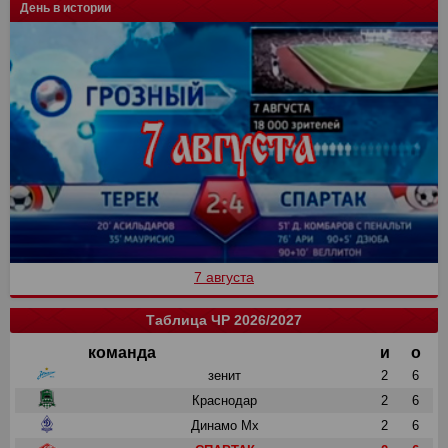
День в истории
7 августа
Таблица ЧР 2026/2027
команда
и
о
зенит
2
6
Краснодар
2
6
Динамо Мх
2
6