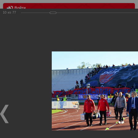
Войти
10
из
77
МЕНЮ
Енисей - Спартак - 2:3
Главная
>
Фотографии с матчей Спартака, Сборной
Росиии
>
ФК Спартак
>
Сезон 2018/2019
>
Енисей - Спартак -
2:3
Уважаемые посетители нашего сайта!
Если у Вас есть фото с матчей
Спартака
, высылайте нам
на
почту
мы обязательно разместим их в этом разделе.
Енисей - Спартак - 2:3
07.10.2018