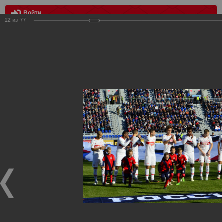
Войти
12
из
77
МЕНЮ
Енисей - Спартак - 2:3
Главная
>
Фотографии с матчей Спартака, Сборной
Росиии
>
ФК Спартак
>
Сезон 2018/2019
>
Енисей - Спартак -
2:3
Уважаемые посетители нашего сайта!
Если у Вас есть фото с матчей
Спартака
, высылайте нам
на
почту
мы обязательно разместим их в этом разделе.
Енисей - Спартак - 2:3
07.10.2018