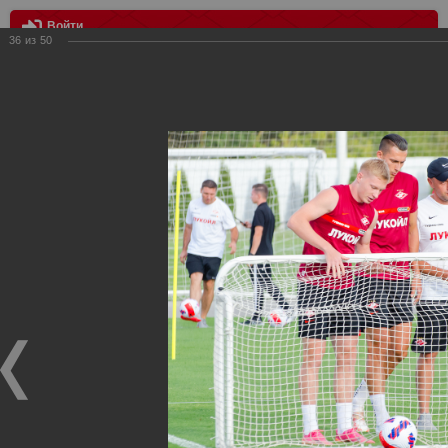
Войти
36
из
50
МЕНЮ
Пресс-конференция и открытая тренировка перед Бенфикой
Главная
>
Фотографии с матчей Спартака, Сборной
Росиии
>
ФК Спартак
>
Сезон 2021/2022
>
Пресс-
конференция и открытая тренировка перед Бенфикой
Уважаемые посетители нашего сайта!
Если у Вас есть фото с матчей
Спартака
, высылайте нам
на
почту
мы обязательно разместим их в этом разделе.
Пресс-конференция и открытая тренировка перед
Бенфикой