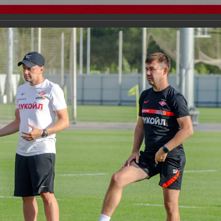
тчеты
Видео
Фанату
Стадионы
О футболе
КБ Форум
осиии
>
ФК Спартак
>
Сезон 2021/2022
>
Пресс-конференция и откр