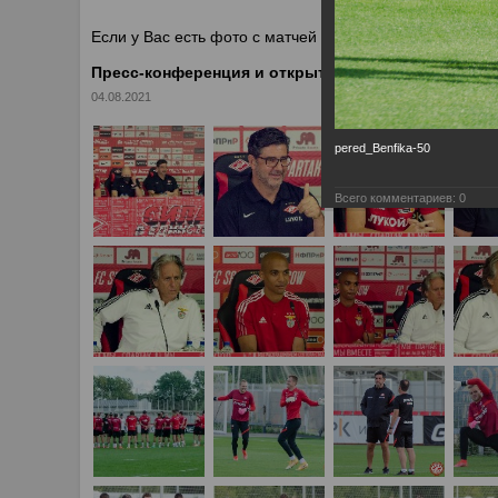
У
Если у Вас есть фото с матчей
Спартака
, высылайте 
Пресс-конференция и открытая тренировка перед
04.08.2021
pered_Benfika-50
Всего комментариев:
0