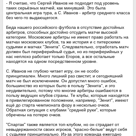
- Я считаю, что Сергей Иванов не подходит под уровень
таких серьёзных матчей, как минувший. Это была
центральная игра тура, а С. Иванов - арбитр среднего класса
без чего-то выдающегося.
Беда нашего российского футбола в отсутствие достойных
арбитров, способных достойно отсудить матчи высокой
категории. Московские арбитры не имеют право работать на
матчах московских клубов, та же история и с питерскими
судьями и матчах "Зенита". Следовательно, отработать матч
должен был периферийный судья, но из периферийных у
нас неплохо работает только Егоров, а все остальные
находятся на одном посредственном уровне.
С. Иванов не глубоко читает игру, он не особо
принципиален. Много лишний раз свистит, и сегодняшний
матч не был исключением. Он допустил много ошибок,
большинство из которых было в пользу "Зенита", и это
неудивительно, потому что многие арбитры ошибаются в
пользу ведущих клубов страны. Те клубы, которые находятся
в привилегированном положении, например, "Зенит", имеют
ещё до старта чемпионата фору в несколько очков.
Обратная ситуация с клубами "средней руки", которые
обречены на потерю очков.
"Спартак" также является топ-клубом, но он страдает от
невыдержанности своих игроков, "красно-белые" ведут себя
с судьями принципиально. Из-за этого команда ежегодно