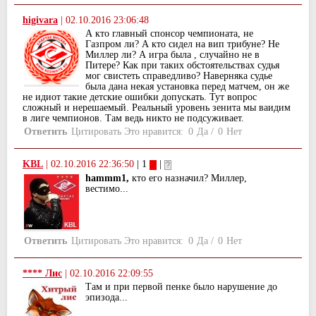
higivara
|
02.10.2016 23:06:48
А кто главный спонсор чемпионата, не
Газпром ли? А кто сидел на вип трибуне? Не
Миллер ли? А игра была , случайно не в
Питере? Как при таких обстоятельствах судья
мог свистеть справедливо? Наверняка судье
была дана некая установка перед матчем, он же
не идиот такие детские ошибки допускать. Тут вопрос
сложный и нерешаемый. Реальный уровень зенита мы ваидим
в лиге чемпионов. Там ведь никто не подсуживает.
Ответить
Цитировать
Это нравится:
0
Да
/
0
Нет
KBL
|
02.10.2016 22:36:50
| 1
|
hammm1,
кто его назначил? Миллер,
вестимо...
Ответить
Цитировать
Это нравится:
0
Да
/
0
Нет
**** Лис
|
02.10.2016 22:09:55
Там и при первой пенке было нарушение до
эпизода...