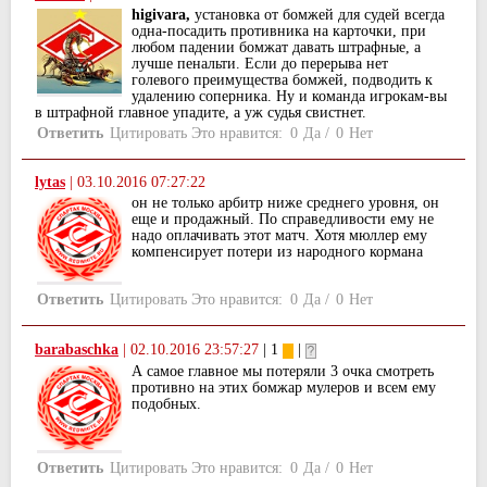
higivara,
установка от бомжей для судей всегда
одна-посадить противника на карточки, при
любом падении бомжат давать штрафные, а
лучше пенальти. Если до перерыва нет
голевого преимущества бомжей, подводить к
удалению соперника. Ну и команда игрокам-вы
в штрафной главное упадите, а уж судья свистнет.
Ответить
Цитировать
Это нравится:
0
Да
/
0
Нет
lytas
|
03.10.2016 07:27:22
он не только арбитр ниже среднего уровня, он
еще и продажный. По справедливости ему не
надо оплачивать этот матч. Хотя мюллер ему
компенсирует потери из народного кормана
Ответить
Цитировать
Это нравится:
0
Да
/
0
Нет
barabaschka
|
02.10.2016 23:57:27
| 1
|
А самое главное мы потеряли 3 очка смотреть
противно на этих бомжар мулеров и всем ему
подобных.
Ответить
Цитировать
Это нравится:
0
Да
/
0
Нет