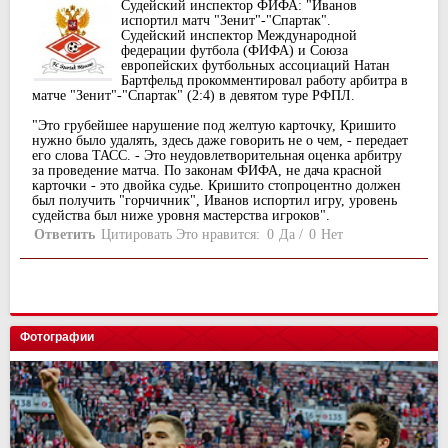
Судейский инспектор ФИФА: "Иванов
испортил матч "Зенит"-"Спартак".
Судейский инспектор Международной
федерации футбола (ФИФА) и Союза
европейских футбольных ассоциаций Натан
Бартфельд прокомментировал работу арбитра в
матче "Зенит"-"Спартак" (2:4) в девятом туре РФПЛ.
"Это грубейшее нарушение под желтую карточку, Кришито
нужно было удалять, здесь даже говорить не о чем, - передает
его слова ТАСС. - Это неудовлетворительная оценка арбитру
за проведение матча. По законам ФИФА, не дача красной
карточки - это двойка судье. Кришито стопроцентно должен
был получить "горчичник", Иванов испортил игру, уровень
судейства был ниже уровня мастерства игроков".
Ответить
Цитировать
Это нравится:
0
Да
/
0
Нет
Фотографии