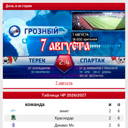
День в истории
7 августа
Таблица ЧР 2026/2027
команда
и
о
зенит
2
6
Краснодар
2
6
Динамо Мх
2
6