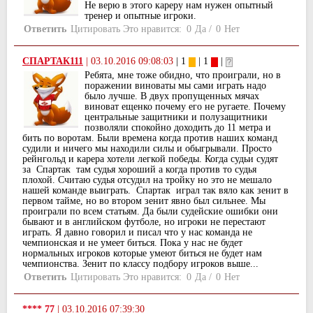
Не верю в этого кареру нам нужен опытный
тренер и опытные игроки.
Ответить
Цитировать
Это нравится:
0
Да
/
0
Нет
СПАРТАК111
|
03.10.2016 09:08:03
| 1
| 1
|
Ребята, мне тоже обидно, что проиграли, но в
поражении виноваты мы сами играть надо
было лучше. В двух пропущенных мячах
виноват ещенко почему его не ругаете. Почему
центральные защитники и полузащитники
позволяли спокойно доходить до 11 метра и
бить по воротам. Были времена когда против наших команд
судили и ничего мы находили силы и обыгрывали. Просто
рейнгольд и карера хотели легкой победы. Когда судьи судят
за Спартак там судья хороший а когда против то судья
плохой. Считаю судья отсудил на тройку но это не мешало
нашей команде выиграть. Спартак играл так вяло как зенит в
первом тайме, но во втором зенит явно был сильнее. Мы
проиграли по всем статьям. Да были судейские ошибки они
бывают и в английском футболе, но игроки не перестают
играть. Я давно говорил и писал что у нас команда не
чемпионская и не умеет биться. Пока у нас не будет
нормальных игроков которые умеют биться не будет нам
чемпионства. Зенит по классу подбору игроков выше...
Ответить
Цитировать
Это нравится:
0
Да
/
0
Нет
**** 77
|
03.10.2016 07:39:30