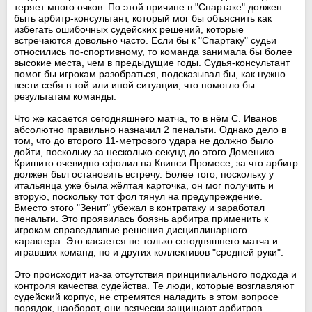
теряет много очков. По этой причине в "Спартаке" должен
быть арбитр-консультант, который мог бы объяснить как
избегать ошибочных судейских решений, которые
встречаются довольно часто. Если бы к "Спартаку" судьи
относились по-спортивному, то команда занимала бы более
высокие места, чем в предыдущие годы. Судья-консультант
помог бы игрокам разобраться, подсказывал бы, как нужно
вести себя в той или иной ситуации, что помогло бы
результатам команды.
Что же касается сегодняшнего матча, то в нём С. Иванов
абсолютно правильно назначил 2 пенальти. Однако дело в
том, что до второго 11-метрового удара не должно было
дойти, поскольку за несколько секунд до этого Доменико
Кришито очевидно сфолил на Квинси Промесе, за что арбитр
должен был остановить встречу. Более того, поскольку у
итальянца уже была жёлтая карточка, он мог получить и
вторую, поскольку тот фол тянул на предупреждение.
Вместо этого "Зенит" убежал в контратаку и заработал
пенальти. Это проявилась боязнь арбитра применить к
игрокам справедливые решения дисциплинарного
характера. Это касается не только сегодняшнего матча и
игравших команд, но и других коллективов "средней руки".
Это происходит из-за отсутствия принципиального подхода и
контроля качества судейства. Те люди, которые возглавляют
судейский корпус, не стремятся наладить в этом вопросе
порядок, наоборот, они всячески защищают арбитров.