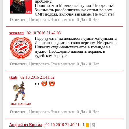
проблему.
Понятно, что Миллер всё купил. Что делать?
Заказывать разоблачительные статьи во всех
СМИ подряд, включая западные. Не молчать!
Ответить
Цитировать
Это нравится:
0
Да
/
0
Нет
эскалоп
|
02.10.2016 21:42:03
Надо думать, на должность судьи-консультанта
Левитин предлагает свою персону. Несерьезно.
Никаких судей-консультантов в команде не
нужно. Необходимо наводить порядок в
судейском корпусе.
Ответить
Цитировать
Это нравится:
0
Да
/
0
Нет
tkab
|
02.10.2016 21:41:52
!!!
Ответить
Цитировать
Это нравится:
0
Да
/
0
Нет
Андрей из Крыма
|
02.10.2016 21:40:21
| 1
|