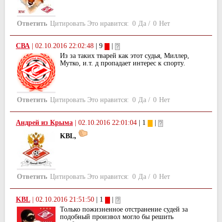
Ответить
Цитировать
Это нравится:
0
Да
/
0
Нет
СВА
|
02.10.2016 22:02:48
| 9
|
Из за таких тварей как этот судья, Миллер,
Мутко, и.т. д пропадает интерес к спорту.
Ответить
Цитировать
Это нравится:
0
Да
/
0
Нет
Андрей из Крыма
|
02.10.2016 22:01:04
| 1
|
KBL,
Ответить
Цитировать
Это нравится:
0
Да
/
0
Нет
KBL
|
02.10.2016 21:51:50
| 1
|
Только пожизненное отстранение судей за
подобный произвол могло бы решить