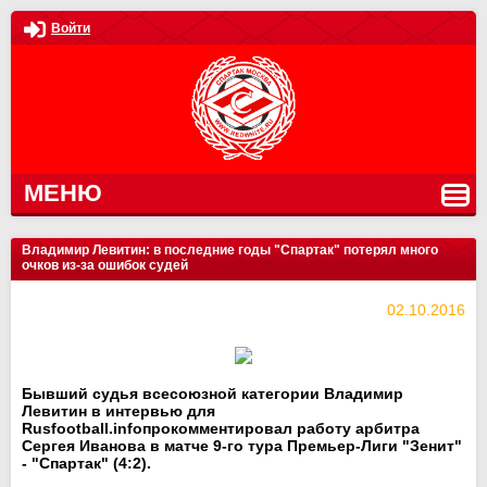
Войти
МЕНЮ
Владимир Левитин: в последние годы "Спартак" потерял много
очков из-за ошибок судей
02.10.2016
Бывший судья всесоюзной категории Владимир
Левитин в интервью для
Rusfootball.infoпрокомментировал работу арбитра
Сергея Иванова в матче 9-го тура Премьер-Лиги "Зенит"
- "Спартак" (4:2).