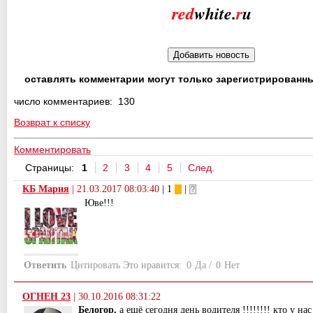
red
white.
r
u
оставлять комментарии могут только зарегистрированн
число комментариев: 130
Возврат к списку
Комментировать
Страницы:
1
2
3
4
5
След.
КБ Мария
|
21.03.2017 08:03:40
| 1
|
Юве!!!
Ответить
Цитировать
Это нравится:
0
Да
/
0
Нет
ОГНЕН 23
|
30.10.2016 08:31:22
Белогор,
а ещё сегодня день водителя !!!!!!!! кто у нас