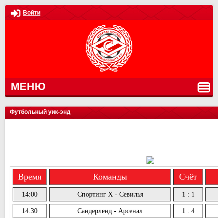
Войти
МЕНЮ
Футбольный уик-энд
Время
Команды
Счёт
14:00
Спортинг Х - Севилья
1 : 1
14:30
Сандерленд - Арсенал
1 : 4