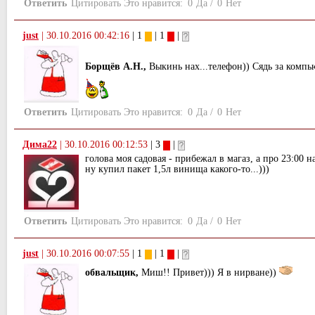
Ответить
Цитировать
Это нравится:
0
Да
/
0
Нет
just
|
30.10.2016 00:42:16
| 1
| 1
|
Борщёв А.Н.,
Выкинь нах...телефон)) Сядь за компь
Ответить
Цитировать
Это нравится:
0
Да
/
0
Нет
Дима22
|
30.10.2016 00:12:53
| 3
|
голова моя садовая - прибежал в магаз, а про 23:00 н
ну купил пакет 1,5л винища какого-то...)))
Ответить
Цитировать
Это нравится:
0
Да
/
0
Нет
just
|
30.10.2016 00:07:55
| 1
| 1
|
обвальщик,
Миш!! Привет))) Я в нирване))