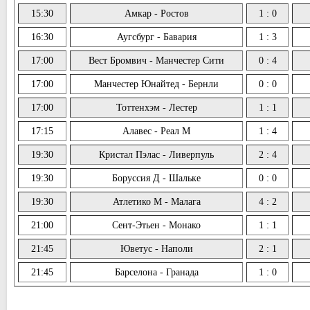
15:30
Амкар - Ростов
1 : 0
16:30
Аугсбург - Бавария
1 : 3
17:00
Вест Бромвич - Манчестер Сити
0 : 4
17:00
Манчестер Юнайтед - Бернли
0 : 0
17:00
Тоттенхэм - Лестер
1 : 1
17:15
Алавес - Реал М
1 : 4
19:30
Кристал Пэлас - Ливерпуль
2 : 4
19:30
Боруссия Д - Шальке
0 : 0
19:30
Атлетико М - Малага
4 : 2
21:00
Сент-Этьен - Монако
1 : 1
21:45
Юветус - Наполи
2 : 1
21:45
Барселона - Гранада
1 : 0