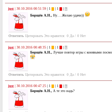
just
|
30.10.2016 00:51:59
| 1
| 1
|
Борщёв А.Н.,
Ну.....Желаю удачи))
Ответить
Цитировать
Это нравится:
0
Да
/
0
Нет
just
|
30.10.2016 00:48:35
| 1
| 1
|
Борщёв А.Н.,
Лучше повтор игры с конявыми посмот
Ответить
Цитировать
Это нравится:
0
Да
/
0
Нет
just
|
30.10.2016 00:47:25
| 1
| 1
|
Борщёв А.Н.,
А те это надь?