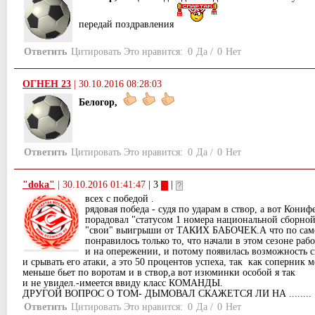
передай поздравления
Ответить
Цитировать
Это нравится:
0
Да
/
0
Нет
ОГНЕН 23
|
30.10.2016 08:28:03
Белогор,
Ответить
Цитировать
Это нравится:
0
Да
/
0
Нет
"doka"
|
30.10.2016 01:41:47
| 3
|
всех с победой .
рядовая победа - судя по ударам в створ, а вот Кони
порадовал "статусом 1 номера национальной сборной
"свои" выигрыши от ТАКИХ БАБОЧЕК.А что по само
понравилось только то, что начали в этом сезоне рабо
и на опережении, и потому появилась возможность с
и срывать его атаки, а это 50 процентов успеха, так как соперник 
меньше бьет по воротам и в створ,а вот изюминки особой я так
и не увидел.-имеется ввиду класс КОМАНДЫ.
ДРУГОЙ ВОПРОС О ТОМ- ДЫМОВАЛ СКАЖЕТСЯ ЛИ НА ........
Ответить
Цитировать
Это нравится:
0
Да
/
0
Нет