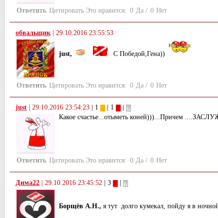
Ответить
Цитировать
Это нравится:
0
Да
/
0
Нет
обвальщик
|
29.10.2016 23:55:53
just,
С Победой,Гена))
Ответить
Цитировать
Это нравится:
0
Да
/
0
Нет
just
|
29.10.2016 23:54:23
| 1
| 1
|
Какое счастье...отыметь коней)))...Причем ....ЗАС
Ответить
Цитировать
Это нравится:
0
Да
/
0
Нет
Дима22
|
29.10.2016 23:45:52
| 3
|
Борщёв А.Н.,
я тут долго кумекал, пойду я в ночно