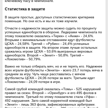
ключевому пасу в чемпионате.
Статистика в защите
В защите простых, доступных статистических критериев
поменьше. Но они есть и мы их тоже изучили.
Отчасти о надежности защиты можно судить по проценту
успешных единоборств в обороне. Лидерами чемпионата по
этому показателю оказались «Терек» с «Анжи» - 24,6%.
Вторыми с минимальным отставанием идут футболисты
ЦСКА – 24,58%. Третий – «Рубин» - 24,4% успешных
единоборств в защите. На втором этаже лучше остальных
сражались игроки ЦСКА – 53,6% выигранных верховых
единоборств. Второй – «Зенит» - 50,8%. Третий –
«Локомотив» - 50,79%.
Важно не только отбирать мяч, но и не терять его. Надежнее
всех играли футболисты «Зенита» - всего 23,7 потерь мяча в
среднем за игру. Чуть чаще расставались с мячом
футболисты ЦСКА – 24,06 потери за матч. Третьим идет
«Локомотив» - 24,09 потери в игре.
Самой грубой командой оказалась «Томь» - 525 нарушений
правил за сезон. Второй – «Оренбург» и его 495 фолов в
чемпионате. Третьей по этому показателю стала «Уфа» -
492 нарушения. Зато самой корректной командой был
«Зенит» - лишь 363 фола, зафиксированных арбитрами.