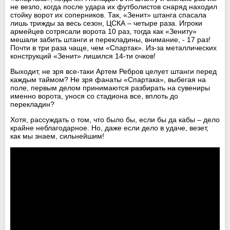
не везло, когда после удара их футболистов снаряд находил
стойку ворот их соперников. Так, «Зенит» штанга спасала
лишь трижды за весь сезон, ЦСКА – четыре раза. Игроки
армейцев сотрясали ворота 10 раз, тогда как «Зениту»
мешали забить штанги и перекладины, внимание, - 17 раз!
Почти в три раза чаще, чем «Спартак». Из-за металлических
конструкций «Зенит» лишился 14-ти очков!
Выходит, не зря все-таки Артем Ребров целует штанги перед
каждым таймом? Не зря фанаты «Спартака», выбегая на
поле, первым делом принимаются разбирать на сувениры
именно ворота, унося со стадиона все, вплоть до
перекладин?
Хотя, рассуждать о том, что было бы, если бы да кабы – дело
крайне неблагодарное. Но, даже если дело в удаче, везет,
как мы знаем, сильнейшим!