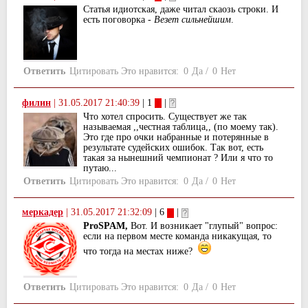
Статья идиотская, даже читал скаозь строки. И
есть поговорка -
Везет сильнейшим
.
Ответить
Цитировать
Это нравится:
0
Да
/
0
Нет
филин
|
31.05.2017 21:40:39
| 1
|
Что хотел спросить. Существует же так
называемая ,,честная таблица,, (по моему так).
Это где про очки набранные и потерянные в
результате судейских ошибок. Так вот, есть
такая за нынешний чемпионат ? Или я что то
путаю...
Ответить
Цитировать
Это нравится:
0
Да
/
0
Нет
меркадер
|
31.05.2017 21:32:09
| 6
|
ProSPAM,
Вот. И возникает "глупый" вопрос:
если на первом месте команда никакущая, то
что тогда на местах ниже?
Ответить
Цитировать
Это нравится:
0
Да
/
0
Нет