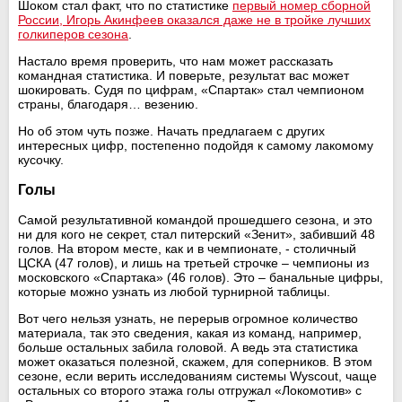
Шоком стал факт, что по статистике
первый номер сборной
России, Игорь Акинфеев оказался даже не в тройке лучших
голкиперов сезона
.
Настало время проверить, что нам может рассказать
командная статистика. И поверьте, результат вас может
шокировать. Судя по цифрам, «Спартак» стал чемпионом
страны, благодаря… везению.
Но об этом чуть позже. Начать предлагаем с других
интересных цифр, постепенно подойдя к самому лакомому
кусочку.
Голы
Самой результативной командой прошедшего сезона, и это
ни для кого не секрет, стал питерский «Зенит», забивший 48
голов. На втором месте, как и в чемпионате, - столичный
ЦСКА (47 голов), и лишь на третьей строчке – чемпионы из
московского «Спартака» (46 голов). Это – банальные цифры,
которые можно узнать из любой турнирной таблицы.
Вот чего нельзя узнать, не перерыв огромное количество
материала, так это сведения, какая из команд, например,
больше остальных забила головой. А ведь эта статистика
может оказаться полезной, скажем, для соперников. В этом
сезоне, если верить исследованиям системы Wyscout, чаще
остальных со второго этажа голы отгружал «Локомотив» с