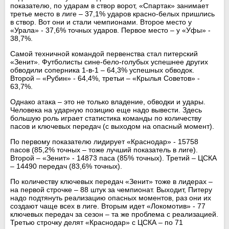
показателю, по ударам в створ ворот, «Спартак» занимает
третье место в лиге – 37,1% ударов красно-белых пришлись
в створ. Вот они и стали чемпионами. Второе место у
«Урала» - 37,6% точных ударов. Первое место – у «Уфы» -
38,7%.
Самой техничной командой первенства стал питерский
«Зенит». Футболисты сине-бело-голубых успешнее других
обводили соперника 1-в-1 – 64,3% успешных обводок.
Второй – «Рубин» - 64,4%, третьи – «Крылья Советов» -
63,7%.
Однако атака – это не только владение, обводки и удары.
Человека на ударную позицию еще надо вывести. Здесь
большую роль играет статистика команды по количеству
пасов и ключевых передач (с выходом на опасный момент).
По первому показателю лидирует «Краснодар» - 15758
пасов (85,2% точных – тоже лучший показатель в лиге).
Второй – «Зенит» - 14873 паса (85% точных). Третий – ЦСКА
– 14490 передач (83,6% точных).
По количеству ключевых передач «Зенит» тоже в лидерах –
на первой строчке – 88 штук за чемпионат. Выходит, Питеру
надо подтянуть реализацию опасных моментов, раз они их
создают чаще всех в лиге. Вторым идет «Локомотив» - 77
ключевых передач за сезон – та же проблема с реализацией.
Третью строчку делят «Краснодар» с ЦСКА – по 71