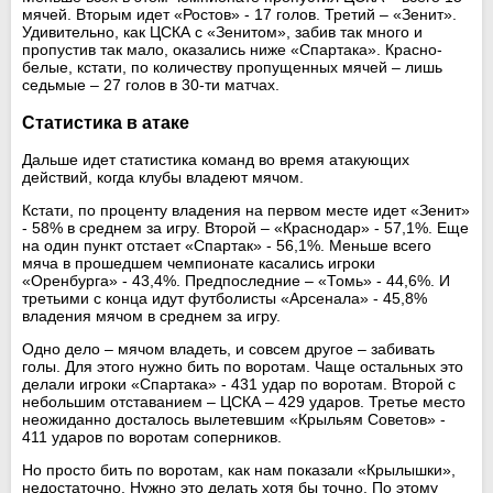
мячей. Вторым идет «Ростов» - 17 голов. Третий – «Зенит».
Удивительно, как ЦСКА с «Зенитом», забив так много и
пропустив так мало, оказались ниже «Спартака». Красно-
белые, кстати, по количеству пропущенных мячей – лишь
седьмые – 27 голов в 30-ти матчах.
Статистика в атаке
Дальше идет статистика команд во время атакующих
действий, когда клубы владеют мячом.
Кстати, по проценту владения на первом месте идет «Зенит»
- 58% в среднем за игру. Второй – «Краснодар» - 57,1%. Еще
на один пункт отстает «Спартак» - 56,1%. Меньше всего
мяча в прошедшем чемпионате касались игроки
«Оренбурга» - 43,4%. Предпоследние – «Томь» - 44,6%. И
третьими с конца идут футболисты «Арсенала» - 45,8%
владения мячом в среднем за игру.
Одно дело – мячом владеть, и совсем другое – забивать
голы. Для этого нужно бить по воротам. Чаще остальных это
делали игроки «Спартака» - 431 удар по воротам. Второй с
небольшим отставанием – ЦСКА – 429 ударов. Третье место
неожиданно досталось вылетевшим «Крыльям Советов» -
411 ударов по воротам соперников.
Но просто бить по воротам, как нам показали «Крылышки»,
недостаточно. Нужно это делать хотя бы точно. По этому