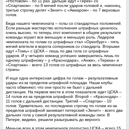
«Ростовом» - по 11 раз. Дальше идут «Терек» со
«Спартаком» - по 8 мячей после ударов головой и, наконец,
третью строчку делят «Зенит» с «Амкаром» - по 7 верховых
голов.
Беда нашего чемпионата – голы со стандартных положений.
Если раньше мастерство исполнения штрафных ценилось
очень высоко, то теперь этот компонент в общем результате
команды играет все меньшую и меньшую роль. Лидером
чемпионата по голам со штрафных стал «Оренбург» - пять
мячей влетели в ворота соперников со стандарта. Вторыми
идут «Томь» с ЦСКА – лишь по два гола со штрафных
ударов. И у четырех команд успешно завершились лишь по
одному штрафному – у «Краснодара», «Анжи», «Терека» и
«Спартака» - всего 13 голов со штрафных за весь чемпионат
страны.
И еще одна интересная цифра по голам – результативные
удары из-за пределов штрафной площади. Наши клубы
часто обвиняют, что они просто не бьют с дальней
дистанции. На первом месте в этом показателе идет ЦСКА –
14 голов из-за пределов штрафной. Второй – «Краснодар» -
11 голов с дальней дистанции. Третий – «Спартак» - 10
голов. Удивительно, но последнюю строчку по голам из-за
пределов штрафной занимает питерский «Зенит» - всего два
дальних гола у самой результативной команды лиги. В
Питере, видимо, решили разыгрывать до верного.
Меньше всех в этом чемпионате пропустил ЦСКА – всего 15