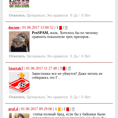
Ответить
Цитировать
Это нравится:
0
Да
/
0
Нет
филин
|
01.06.2017 13:00:52
| 1
|
ProSPAM,
жаль. Хотелось бы по чесноку
сравнить показатели трех призеров...
Ответить
Цитировать
Это нравится:
0
Да
/
0
Нет
Spartak7
|
01.06.2017 11:27:48
| 3
|
Завистники все не уймутся? Даже читать не
собираюсь это Г...
Ответить
Цитировать
Это нравится:
0
Да
/
0
Нет
graf.d
|
01.06.2017 09:29:06
| 1
| 2
|
статья полный бред, если бы у бабушки были