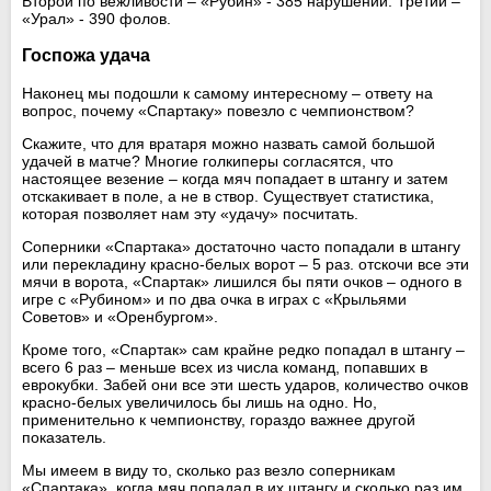
Второй по вежливости – «Рубин» - 385 нарушений. Третий –
«Урал» - 390 фолов.
Госпожа удача
Наконец мы подошли к самому интересному – ответу на
вопрос, почему «Спартаку» повезло с чемпионством?
Скажите, что для вратаря можно назвать самой большой
удачей в матче? Многие голкиперы согласятся, что
настоящее везение – когда мяч попадает в штангу и затем
отскакивает в поле, а не в створ. Существует статистика,
которая позволяет нам эту «удачу» посчитать.
Соперники «Спартака» достаточно часто попадали в штангу
или перекладину красно-белых ворот – 5 раз. отскочи все эти
мячи в ворота, «Спартак» лишился бы пяти очков – одного в
игре с «Рубином» и по два очка в играх с «Крыльями
Советов» и «Оренбургом».
Кроме того, «Спартак» сам крайне редко попадал в штангу –
всего 6 раз – меньше всех из числа команд, попавших в
еврокубки. Забей они все эти шесть ударов, количество очков
красно-белых увеличилось бы лишь на одно. Но,
применительно к чемпионству, гораздо важнее другой
показатель.
Мы имеем в виду то, сколько раз везло соперникам
«Спартака», когда мяч попадал в их штангу и сколько раз им