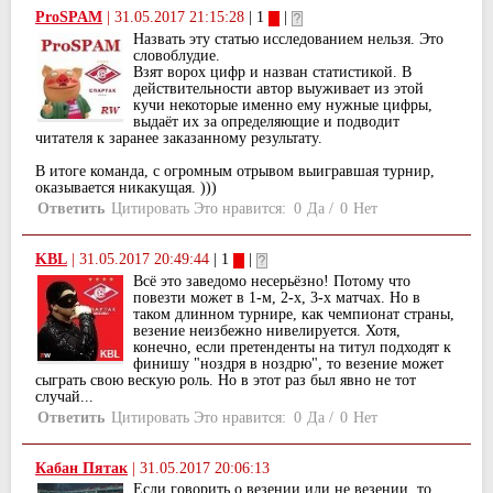
ProSPAM
|
31.05.2017 21:15:28
| 1
|
Назвать эту статью исследованием нельзя. Это
словоблудие.
Взят ворох цифр и назван статистикой. В
действительности автор выуживает из этой
кучи некоторые именно ему нужные цифры,
выдаёт их за определяющие и подводит
читателя к заранее заказанному результату.
В итоге команда, с огромным отрывом выигравшая турнир,
оказывается никакущая. )))
Ответить
Цитировать
Это нравится:
0
Да
/
0
Нет
KBL
|
31.05.2017 20:49:44
| 1
|
Всё это заведомо несерьёзно! Потому что
повезти может в 1-м, 2-х, 3-х матчах. Но в
таком длинном турнире, как чемпионат страны,
везение неизбежно нивелируется. Хотя,
конечно, если претенденты на титул подходят к
финишу "ноздря в ноздрю", то везение может
сыграть свою вескую роль. Но в этот раз был явно не тот
случай...
Ответить
Цитировать
Это нравится:
0
Да
/
0
Нет
Кабан Пятак
|
31.05.2017 20:06:13
Если говорить о везении или не везении, то