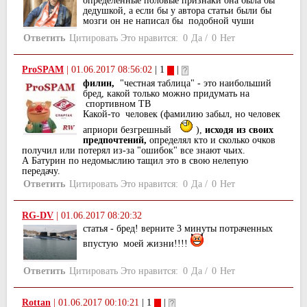
определённые половые признаки она была бы
дедушкой, а если бы у автора статьи были бы
мозги он не написал бы подобной чуши
Ответить
Цитировать
Это нравится:
0
Да
/
0
Нет
ProSPAM
|
01.06.2017 08:56:02
| 1
|
филин,
"честная таблица" - это наибольший
бред, какой только можно придумать на
спортивном ТВ
Какой-то человек (фамилию забыл, но человек
априори безгрешный
),
исходя из своих
предпочтений,
определял кто и сколько очков
получил или потерял из-за "ошибок" все знают чьих.
А Батурин по недомыслию тащил это в свою нелепую
передачу.
Ответить
Цитировать
Это нравится:
0
Да
/
0
Нет
RG-DV
|
01.06.2017 08:20:32
статья - бред! верните 3 минуты потраченных
впустую моей жизни!!!!
Ответить
Цитировать
Это нравится:
0
Да
/
0
Нет
Rottan
|
01.06.2017 00:10:21
| 1
|