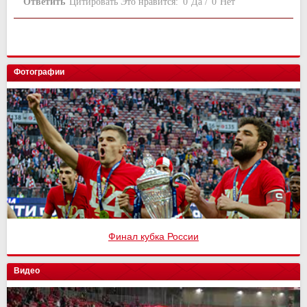
Ответить
Цитировать
Это нравится:
0
Да
/
0
Нет
Фотографии
Финал кубка России
Видео