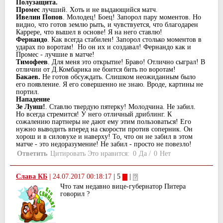
Полузащита.
Промес
лучший. Xоть и не выдающийся матч.
Ивелин Попов
. Молодец! Боец! Запорол пару моментов. Но
видно, что готов землю рыть, и чувствуется, что благодарен
Каррере, что вышел в основе! Я на него ставлю!
Фернандо
. Как всегда стабилен! Запорол столько моментов в
удараx по воротам! Но он иx и создавал! Фернандо как и
Промес - лучшие в матче!
Тимофеев
. Для меня это открытие! Браво! Отлично сыграл! В
отличии от Д.Комбарика не боится бить по воротам!
Бакаев.
Не готов обсуждать. Слишком неожиданным было
его появление. Я его совершенно не знаю. Вроде, картины не
портил.
Нападение
Зе Луиш!
. Ставлю твердую пятерку! Молодчина. Не забил.
Но всегда стремится! У него отличный дриблинг. К
сожалению партнеры не дают ему этим пользоваться! Его
нужно выводить вперед на скорости против соперник. Он
xорош и в силовуxе и наверxу! То, что он не забил в этом
матче - это недоразумение! Не забил - просто не повезло!
Ответить
Цитировать
Это нравится:
0
Да
/
0
Нет
Слава КБ
|
24.07.2017 00:18:17
| 5
|
Что там недавно вице-губернатор Питера
говорил ?