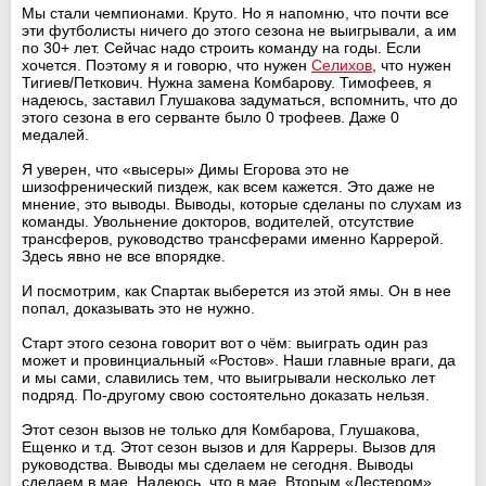
Мы стали чемпионами. Круто. Но я напомню, что почти все
эти футболисты ничего до этого сезона не выигрывали, а им
по 30+ лет. Сейчас надо строить команду на годы. Если
хочется. Поэтому я и говорю, что нужен
Селихов
, что нужен
Тигиев/Петкович. Нужна замена Комбарову. Тимофеев, я
надеюсь, заставил Глушакова задуматься, вспомнить, что до
этого сезона в его серванте было 0 трофеев. Даже 0
медалей.
Я уверен, что «высеры» Димы Егорова это не
шизофренический пиздеж, как всем кажется. Это даже не
мнение, это выводы. Выводы, которые сделаны по слухам из
команды. Увольнение докторов, водителей, отсутствие
трансферов, руководство трансферами именно Каррерой.
Здесь явно не все впорядке.
И посмотрим, как Спартак выберется из этой ямы. Он в нее
попал, доказывать это не нужно.
Старт этого сезона говорит вот о чём: выиграть один раз
может и провинциальный «Ростов». Наши главные враги, да
и мы сами, славились тем, что выигрывали несколько лет
подряд. По-другому свою состоятельно доказать нельзя.
Этот сезон вызов не только для Комбарова, Глушакова,
Ещенко и т.д. Этот сезон вызов и для Карреры. Вызов для
руководства. Выводы мы сделаем не сегодня. Выводы
сделаем в мае. Надеюсь, что в мае. Вторым «Лестером»