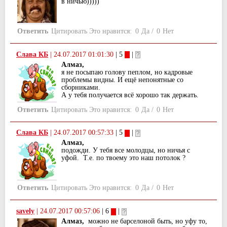
в ничью)))))
Ответить
Цитировать
Это нравится:
0
Да
/
0
Нет
Слава КБ
|
24.07.2017 01:01:30
| 5
|
Алмаз,
я не посыпаю голову пеплом, но кадровые
проблемы видны. И ещё непонятные со
сборниками.
А у тебя получается всё хорошо так держать.
Ответить
Цитировать
Это нравится:
0
Да
/
0
Нет
Слава КБ
|
24.07.2017 00:57:33
| 5
|
Алмаз,
подожди. У тебя все молодцы, но ничья с
уфой. Т.е. по твоему это наш потолок ?
Ответить
Цитировать
Это нравится:
0
Да
/
0
Нет
savely
|
24.07.2017 00:57:06
| 6
|
Алмаз,
можно не барселоной быть, но уфу то,