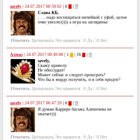
savely
|
24.07.2017 00:50:02
| 6
|
Слава КБ,
, .....надо восхищаться ничейкой с уфой, целое
очко увезли))))) а игра на загляденье.
Ответить
Цитировать
Это нравится:
0
Да
/
0
Нет
Алмаз
|
24.07.2017 00:49:00
| 1
| 16
|
savely,
Скажу крамолу.
Не обессудьте!
Может сейчас и следует проиграть?
Что бы в морду получить, и в себя придти?
Ответить
Цитировать
Это нравится:
0
Да
/
0
Нет
savely
|
24.07.2017 00:47:59
| 6
|
Я думаю Каррере багажа Аленичева не
хватает)))
Ответить
Цитировать
Это нравится:
0
Да
/
0
Нет