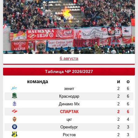
6 августа
Таблица ЧР 2026/2027
команда
и
о
зенит
2
6
Краснодар
2
6
Динамо Мх
2
6
СПАРТАК
2
6
цкг
2
4
Оренбург
2
3
Ростов
2
3