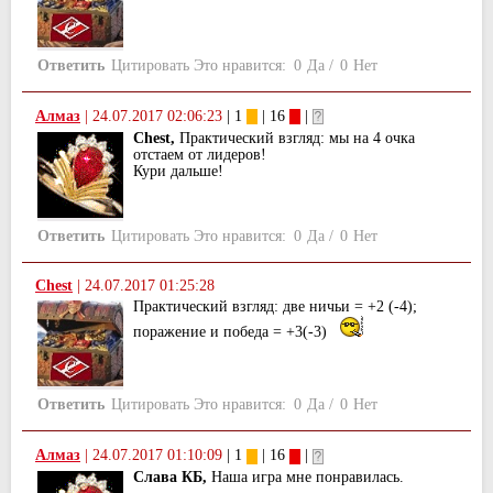
Ответить
Цитировать
Это нравится:
0
Да
/
0
Нет
Алмаз
|
24.07.2017 02:06:23
| 1
| 16
|
Chest,
Практический взгляд: мы на 4 очка
отстаем от лидеров!
Кури дальше!
Ответить
Цитировать
Это нравится:
0
Да
/
0
Нет
Chest
|
24.07.2017 01:25:28
Практический взгляд: две ничьи = +2 (-4);
поражение и победа = +3(-3)
Ответить
Цитировать
Это нравится:
0
Да
/
0
Нет
Алмаз
|
24.07.2017 01:10:09
| 1
| 16
|
Слава КБ,
Наша игра мне понравилась.