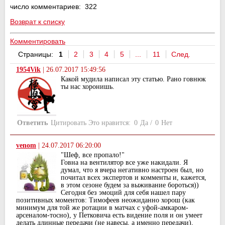
число комментариев: 322
Возврат к списку
Комментировать
Страницы:
1
2
3
4
5
...
11
След.
1954Vik
|
26.07.2017 15:49:56
Какой мудила написал эту статью. Рано говнюк
ты нас хоронишь.
Ответить
Цитировать
Это нравится:
0
Да
/
0
Нет
venom
|
24.07.2017 06:20:00
"Шеф, все пропало!"
Говна на вентилятор все уже накидали. Я
думал, что я вчера негативно настроен был, но
почитал всех экспертов и комменты и, кажется,
в этом сезоне будем за выживание бороться))
Сегодня без эмоций для себя нашел пару
позитивных моментов: Тимофеев неожиданно хорош (как
минимум для той же ротации в матчах с уфой-амкаром-
арсеналом-тосно), у Петковича есть видение поля и он умеет
делать длинные передачи (не навесы, а именно передачи),