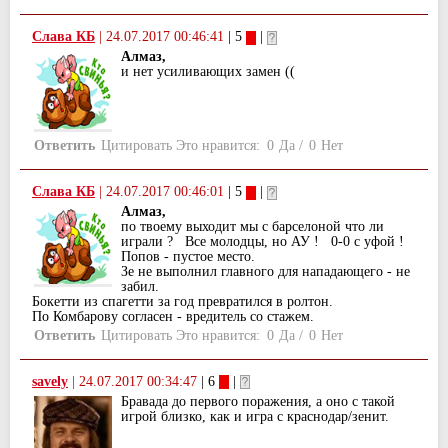
Слава КБ
|
24.07.2017 00:46:41
| 5
|
Алмаз,
и нет усиливающих замен ((
Ответить
Цитировать
Это нравится:
0
Да
/
0
Нет
Слава КБ
|
24.07.2017 00:46:01
| 5
|
Алмаз,
по твоему выходит мы с барселоной что ли
играли ? Все молодцы, но АУ ! 0-0 с уфой !
Попов - пустое место.
Зе не выполнил главного для нападающего - не
забил.
Бокетти из спагетти за год превратился в ролтон.
По Комбарову согласен - вредитель со стажем.
Ответить
Цитировать
Это нравится:
0
Да
/
0
Нет
savely
|
24.07.2017 00:34:47
| 6
|
Бравада до первого поражения, а оно с такой
игрой близко, как и игра с краснодар/зенит.