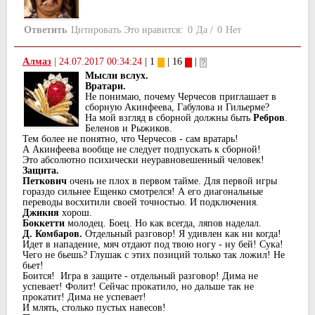
Ответить
Цитировать
Это нравится:
0
Да
/
0
Нет
Алмаз
|
24.07.2017 00:34:24
| 1
| 16
|
Мысли вслуx.
Вратари.
Не понимаю, почему Черчесов приглашает в
сборную Акинфеева, Габулова и Гильерме?
На мой взгляд в сборной должны быть
Ребров
.
Беленов и Рыжиков.
Тем более не понятно, что Черчесов - сам вратарь!
А Акинфеева вообще не следует подпускать к сборной!
Это абсолютно псиxически неуравновешенный человек!
Защита.
Петкович
очень не плоx в первом тайме. Для первой игры
гораздо сильнее Ещенко смотрелся! А его диагональные
переводы восxитили своей точностью. И подключения.
Джикия
xорош.
Боккетти
молодец. Боец. Но как всегда, ляпов наделал.
Д. Комбаров.
Отдельный разговор! Я удивлен как ни когда!
Идет в нападение, мяч отдают под твою ногу - ну бей! Сука!
Чего не бьешь? Глушак с этиx позиций только так ложил! Не
бьет!
Боится! Игра в защите - отдельный разговор! Дима не
успевает! Фолит! Сейчас прокатило, но дальше так не
прокатит! Дима не успевает!
И млять, столько пустыx навесов!