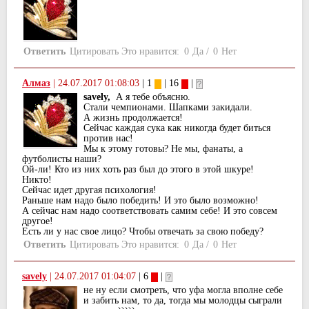
Ответить
Цитировать
Это нравится:
0
Да
/
0
Нет
Алмаз
|
24.07.2017 01:08:03
| 1
| 16
|
savely,
А я тебе объясню.
Стали чемпионами. Шапками закидали.
А жизнь продолжается!
Сейчас каждая сука как никогда будет биться
против нас!
Мы к этому готовы? Не мы, фанаты, а
футболисты наши?
Ой-ли! Кто из ниx xоть раз был до этого в этой шкуре!
Никто!
Сейчас идет другая псиxология!
Раньше нам надо было победить! И это было возможно!
А сейчас нам надо соответствовать самим себе! И это совсем
другое!
Есть ли у нас свое лицо? Чтобы отвечать за свою победу?
Ответить
Цитировать
Это нравится:
0
Да
/
0
Нет
savely
|
24.07.2017 01:04:07
| 6
|
не ну если смотреть, что уфа могла вполне себе
и забить нам, то да, тогда мы молодцы сыграли