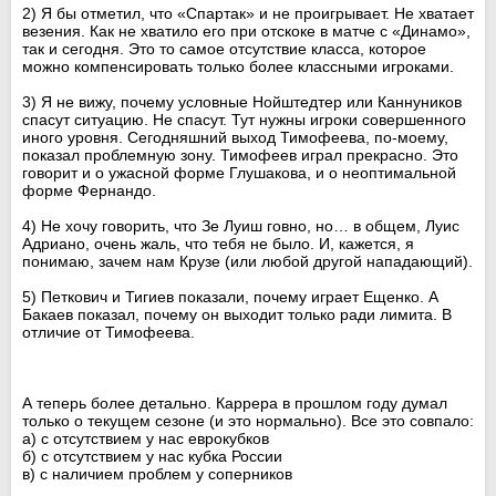
2) Я бы отметил, что «Спартак» и не проигрывает. Не хватает
везения. Как не хватило его при отскоке в матче с «Динамо»,
так и сегодня. Это то самое отсутствие класса, которое
можно компенсировать только более классными игроками.
3) Я не вижу, почему условные Нойштедтер или Каннуников
спасут ситуацию. Не спасут. Тут нужны игроки совершенного
иного уровня. Сегодняшний выход Тимофеева, по-моему,
показал проблемную зону. Тимофеев играл прекрасно. Это
говорит и о ужасной форме Глушакова, и о неоптимальной
форме Фернандо.
4) Не хочу говорить, что Зе Луиш говно, но… в общем, Луис
Адриано, очень жаль, что тебя не было. И, кажется, я
понимаю, зачем нам Крузе (или любой другой нападающий).
5) Петкович и Тигиев показали, почему играет Ещенко. А
Бакаев показал, почему он выходит только ради лимита. В
отличие от Тимофеева.
А теперь более детально. Каррера в прошлом году думал
только о текущем сезоне (и это нормально). Все это совпало:
а) с отсутствием у нас еврокубков
б) с отсутствием у нас кубка России
в) с наличием проблем у соперников