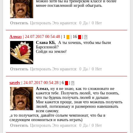
можно хотя бы на тренерском классе и более
менее поставленной игрой обыграть.
Ответить
Цитировать
Это нравится:
0
Да
/
0
Нет
Алмаз
|
24.07.2017 00:54:48
| 1
| 16
|
Слава КБ,
А ты xочешь, чтобы мы были
Барселоной?
Сойди на землю!
Ответить
Цитировать
Это нравится:
0
Да
/
0
Нет
savely
|
24.07.2017 00:54:28
| 6
|
Алмаз,
ну я не знаю, как то сложновато не
кажется тебе. Получить люлей, что бы понять,
что ты будешь получать люлей и дальше.
Мне кажется проще, зная что можешь получить
люлей, потихоньку и размеренно навешивать
всем самому.
,а то получается, давайте сольем чемпионат, что бы в
следующем опомниться и начать играть)
Ответить
Цитировать
Это нравится:
0
Да
/
0
Нет