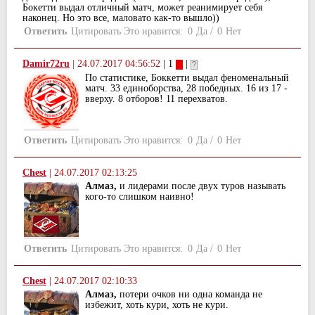
Бокетти выдал отличный матч, может реанимирует себя
наконец. Но это все, маловато как-то вышло))
Ответить
Цитировать
Это нравится:
0
Да
/
0
Нет
Damir72ru
|
24.07.2017 04:56:52
| 1
|
По статистике, Боккетти выдал феноменальный
матч. 33 единоборства, 28 победных. 16 из 17 -
вверху. 8 отборов! 11 перехватов.
Ответить
Цитировать
Это нравится:
0
Да
/
0
Нет
Chest
|
24.07.2017 02:13:25
Алмаз,
и лидерами после двух туров называть
кого-то слишком наивно!
Ответить
Цитировать
Это нравится:
0
Да
/
0
Нет
Chest
|
24.07.2017 02:10:33
Алмаз,
потери очков ни одна команда не
избежит, хоть кури, хоть не кури.