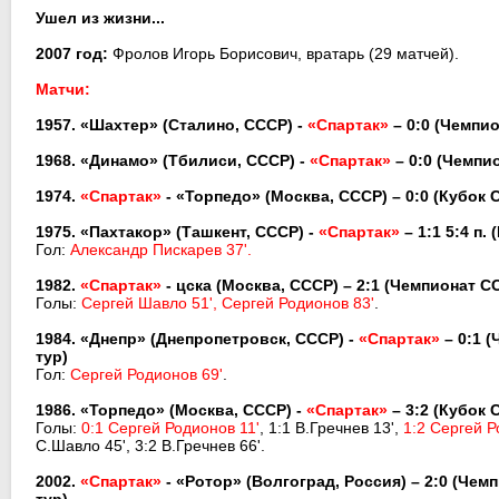
Ушел из жизни...
2007 год:
Фролов Игорь Борисович, вратарь (29 матчей).
Матчи:
1957. «Шахтер» (Сталино, СССР) -
«Спартак»
– 0:0 (Чемпи
1968. «Динамо» (Тбилиси, СССР) -
«Спартак»
– 0:0
(Чемпи
1974.
«Спартак»
- «Торпедо» (Москва, СССР) – 0:0 (Кубок 
1975. «Пахтакор» (Ташкент, СССР) -
«Спартак»
– 1:1 5:4 п.
Гол:
Александр Пискарев 37'.
1982.
«Спартак»
- цска (Москва, СССР) – 2:1
(Чемпионат СС
Голы:
Сергей Шавло 51', Сергей Родионов 83'
.
1984. «Днепр» (Днепропетровск, СССР) -
«Спартак»
– 0:1
(
тур)
Гол:
Сергей Родионов 69'
.
1986. «Торпедо» (Москва, СССР) -
«Спартак»
– 3:2
(Кубок 
Голы:
0:1 Сергей Родионов 11'
, 1:1 В.Гречнев 13',
1:2 Сергей Р
С.Шавло 45', 3:2 В.Гречнев 66'.
2002.
«Спартак»
- «Ротор» (Волгоград, Россия) – 2:0 (Чем