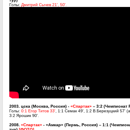
тур)
Голы:
Дмитрий Сычев 21', 50'.
2003. цска (Москва, Россия) -
«Спартак»
– 3:2 (Чемпионат 
Голы:
0:1 Егор Титов 33'
, 1:1 Семак 49', 1:2 В.Березуцкий 57' (а
3:2 Ярошик 90'.
2008.
«Спартак»
- «Амкар» (Пермь, Россия) – 1:1
(Чемпиона
тур)
[ФОТО]