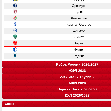
Оренбург
Рубин
Локомотив
Крылья Советов
Динамо
Ахмат
Акрон
Факел
Родина
Кубок России 2026/2027
ЖФЛ 2026
Группа "A"
Группа "B"
Группа "C"
Группа "D"
2-я Лига Б. Группа 2
Крылья Советов
СПАРТАК
Динамо
Ростов
команда
МФЛ 2026
Краснодар
Зенит
Родина
Зенит
цкг
команда
Первая Лига 2026/2027
Динамо Мх.
Локомотив
Оренбург
Ахмат
цкг
Динамо-СПб
Группа "А"
Группа "Б"
КХЛ 2026/2027
СПАРТАК
Краснодар
Балтика
Факел
Рубин
Акрон
Сочи
команда
Луки-Энергия
Кировец-Восхождение
Крылья Советов
Н. Новгород
цкг
Конференция "Запад"
Конференция "Восток"
Чертаново
Опрос
СШ Ленинградец
Локомотив
Локомотив
Уфа
Авангард
Спартак
Муром