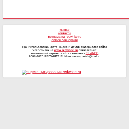
главная
контакты
реклама на redwhite.ru
обмен баннерами
При использовании фото, видео и других материалов сайта
гиперссылка на
www.redwhite.ru
обязательна!
технический партнер сайта - компания
FILANCO
2006-2026 REDWHITE.RU © moskva-spartak@mail.ru