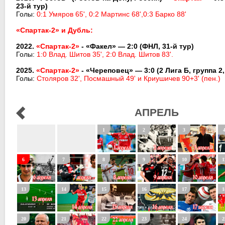
23-й тур)
Голы:
0:1 Умяров 65', 0:2 Мартинс 68',0:3 Барко 88'
«Спартак-2» и Дубль:
2022.
«Спартак-2»
- «Факел» — 2:0 (ФНЛ, 31-й тур)
Голы:
1:0 Влад. Шитов 35', 2:0 Влад. Шитов 83'.
2025.
«Спартак-2»
- «Череповец» — 3:0 (2 Лига Б, группа 2,
Голы:
Столяров 32', Посмашный 49' и Криушичев 90+3' (пен.)
АПРЕЛЬ