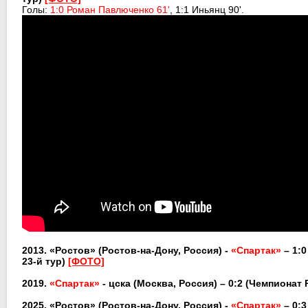
Голы:
1:0 Роман Павлюченко 61'
, 1:1 Иньянц 90'.
2013. «Ростов» (Ростов-на-Дону, Россия) -
«Спартак»
– 1:
23-й тур)
[ФОТО]
2019.
«Спартак»
- цска (Москва, Россия) – 0:2
(Чемпионат 
2025.
«Ростов»
(
Ростов-на-Дону
, Россия)
-
«Спартак»
– 0: