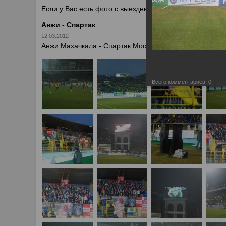
Если у Вас есть фото с выездных игр Спартака, высыл
Анжи - Спартак
12.03.2012
Анжи Махачкала - Спартак Москва 0:0
Всего комментариев:
0