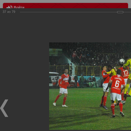
Войти
37
из
79
МЕНЮ
Анжи - Спартак
Главная
>
Фотографии с матчей Спартака, Сборной
Росиии
>
Фотографии с выездных игр Спартака
>
Сезон
2012
>
Анжи - Спартак
Уважаемые посетители нашего сайта!
Если у Вас есть фото с выездных игр Спартака,
высылайте нам на почту, мы обязательно разместим их
в этом разделе.
Анжи - Спартак
12.03.2012