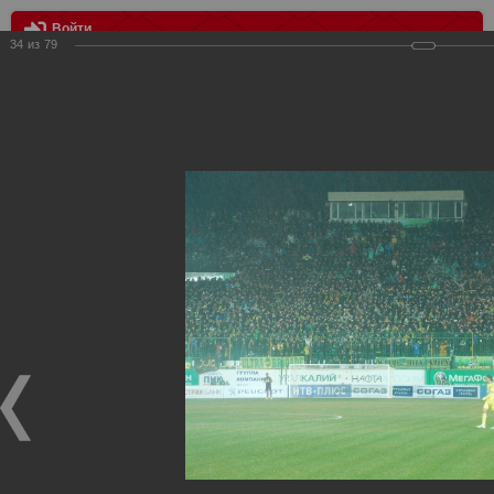
Войти
34
из
79
МЕНЮ
Анжи - Спартак
Главная
>
Фотографии с матчей Спартака, Сборной
Росиии
>
Фотографии с выездных игр Спартака
>
Сезон
2012
>
Анжи - Спартак
Уважаемые посетители нашего сайта!
Если у Вас есть фото с выездных игр Спартака,
высылайте нам на почту, мы обязательно разместим их
в этом разделе.
Анжи - Спартак
12.03.2012