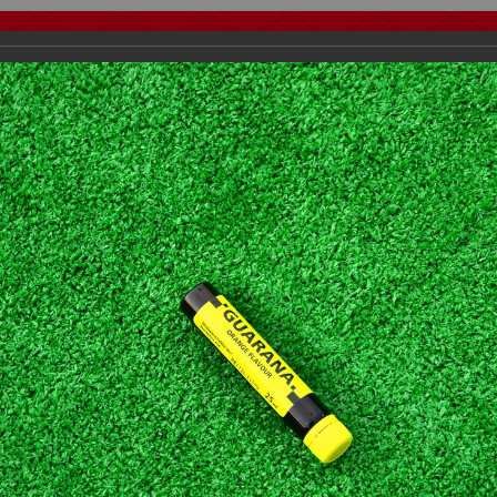
тчеты
Видео
Фанату
Стадионы
О футболе
КБ Форум
осиии
>
Фотографии с выездных игр Спартака
>
Сезон 2012
>
Алани
важаемые посетители нашего сайта!