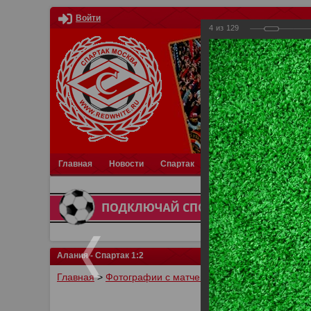
Войти
4
из
129
Главная
Новости
Спартак
Турниры
Фотки
О
Алания - Спартак 1:2
Главная
>
Фотографии с матчей Спартака, Сборной Р
У