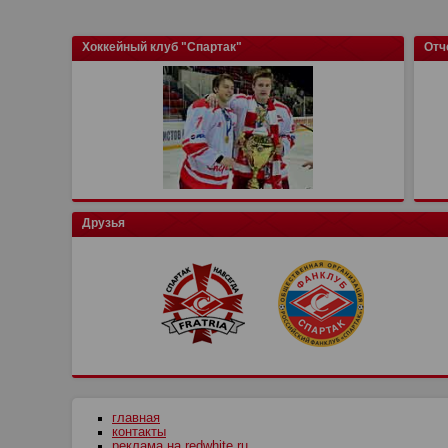
Хоккейный клуб "Спартак"
Отч
Друзья
главная
контакты
реклама на redwhite.ru