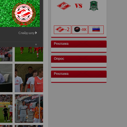
«Лукойл Арена»
начало матча в 20:00
Слайд-шоу:
Реклама
Опрос
Реклама