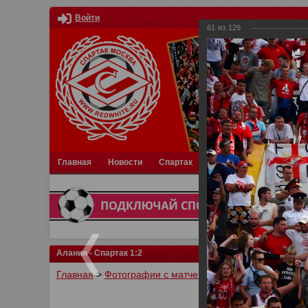
Войти
61
из
129
Главная
Новости
Спартак
Турниры
Фотки
О
Алания - Спартак 1:2
Главная
>
Фотографии с матчей Спартака, Сборной Р
У