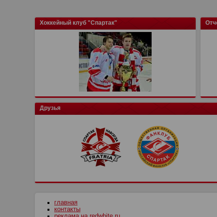
Хоккейный клуб "Спартак"
Отч
Друзья
главная
контакты
реклама на redwhite.ru