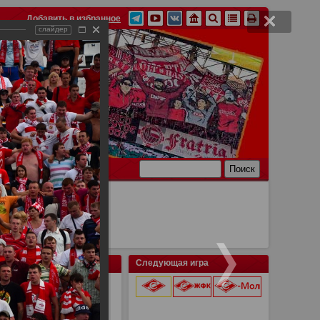
Добавить в избранное
слайдер
Ссылки
Связь
Следующая игра
я - Спартак 1:2
9 августа 2026 г.