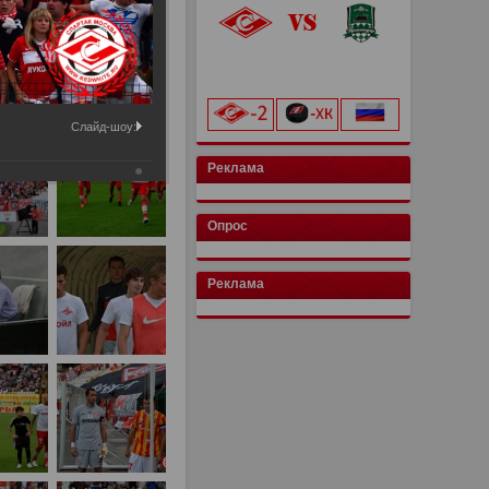
«Лукойл Арена»
начало матча в 20:00
Слайд-шоу:
Реклама
Опрос
Реклама