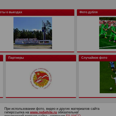
еты о выездах
Фото дубля
Партнеры
Случайное фото
При использовании фото, видео и других материалов сайта
гиперссылка на
www.redwhite.ru
обязательна!