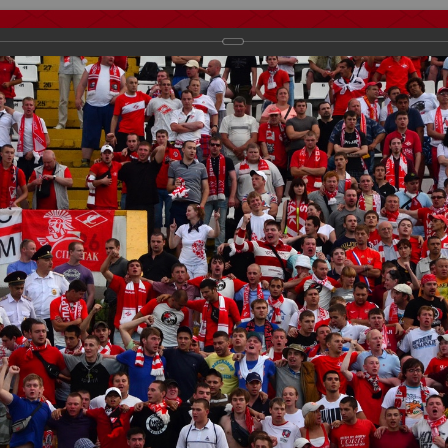
тчеты
Видео
Фанату
Стадионы
О футболе
КБ Форум
осиии
>
Фотографии с выездных игр Спартака
>
Сезон 2012
>
Алани
важаемые посетители нашего сайта!