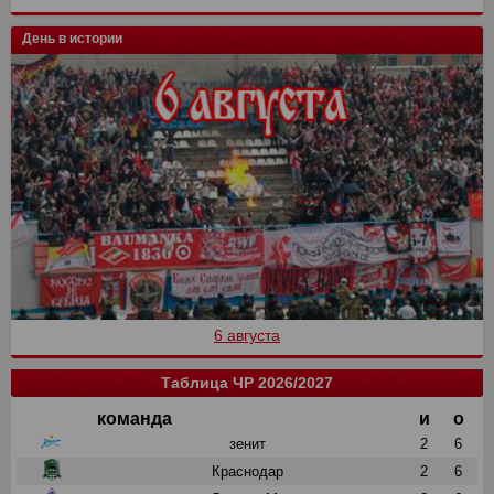
День в истории
6 августа
Таблица ЧР 2026/2027
команда
и
о
зенит
2
6
Краснодар
2
6