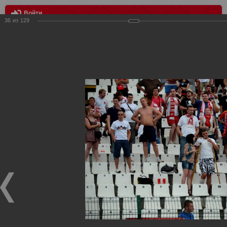
Войти
36
из
129
МЕНЮ
Алания - Спартак 1:2
Главная
>
Фотографии с матчей Спартака, Сборной
Росиии
>
Фотографии с выездных игр Спартака
>
Сезон
2012
>
Алания - Спартак 1:2
Уважаемые посетители нашего сайта!
Если у Вас есть фото с выездных игр Спартака,
высылайте нам на почту, мы обязательно разместим их
в этом разделе.
Алания - Спартак 1:2
21.07.2012