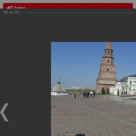
Войти
160
из
227
МЕНЮ
Выезд в Казань
Главная
>
Фотографии с матчей Спартака, Сборной
Росиии
>
Фотографии с выездных игр Спартака
>
Сезон
2008
>
Выезд в Казань
Уважаемые посетители нашего сайта!
Если у Вас есть фото с выездных игр Спартака,
высылайте нам на почту, мы обязательно разместим их
в этом разделе.
Выезд в Казань
03.05.2008