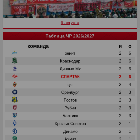
6 августа
Таблица ЧР 2026/2027
команда
и
о
зенит
2
6
Краснодар
2
6
Динамо Мх
2
6
СПАРТАК
2
6
цкг
2
4
Оренбург
2
3
Ростов
2
3
Рубин
2
3
Балтика
2
3
Крылья Советов
2
1
Динамо
2
1
Ахмат
2
1