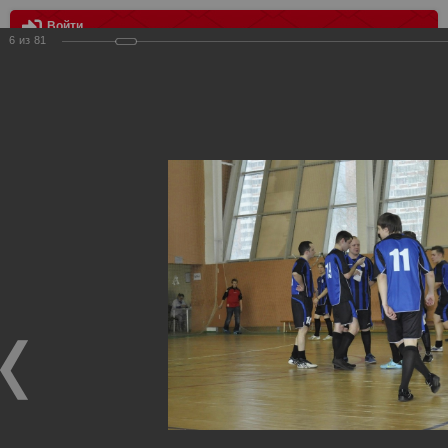
Войти
6
из
81
МЕНЮ
МФК Варяг - Red white
Главная
>
Фотографии с матчей Спартака, Сборной
Росиии
>
Награждения
>
Сезон 2012
>
МФК Варяг - Red white
Награждения ФК Спартак Москва
МФК Варяг - Red white
17.01.2012
14 января первый матч Чемпионата Фанклуба "Спартак" по
футзалу. МФК "Варяг" - "Red white" 7:3