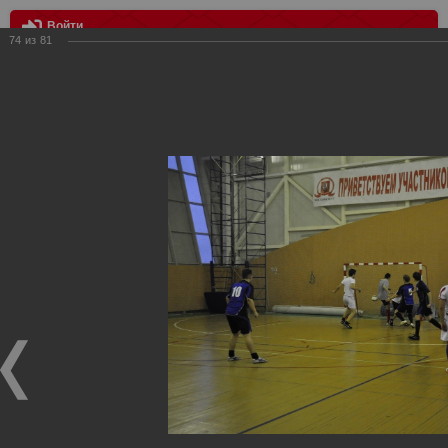
Войти
74
из
81
МЕНЮ
МФК Варяг - Red white
Главная
>
Фотографии с матчей Спартака, Сборной
Росиии
>
Награждения
>
Сезон 2012
>
МФК Варяг - Red white
Награждения ФК Спартак Москва
МФК Варяг - Red white
17.01.2012
14 января первый матч Чемпионата Фанклуба "Спартак" по
футзалу. МФК "Варяг" - "Red white" 7:3