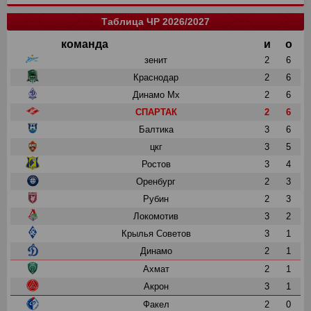
Таблица ЧР 2026/2027
команда
и
о
зенит
2
6
Краснодар
2
6
Динамо Мх
2
6
СПАРТАК
2
6
Балтика
3
6
цкг
3
5
Ростов
3
4
Оренбург
2
3
Рубин
2
3
Локомотив
3
2
Крылья Советов
3
1
Динамо
2
1
Ахмат
2
1
Акрон
3
1
Факел
2
0