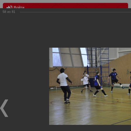
Войти
58
из
81
МЕНЮ
МФК Варяг - Red white
Главная
>
Фотографии с матчей Спартака, Сборной
Росиии
>
Награждения
>
Сезон 2012
>
МФК Варяг - Red white
Награждения ФК Спартак Москва
МФК Варяг - Red white
17.01.2012
14 января первый матч Чемпионата Фанклуба "Спартак" по
футзалу. МФК "Варяг" - "Red white" 7:3